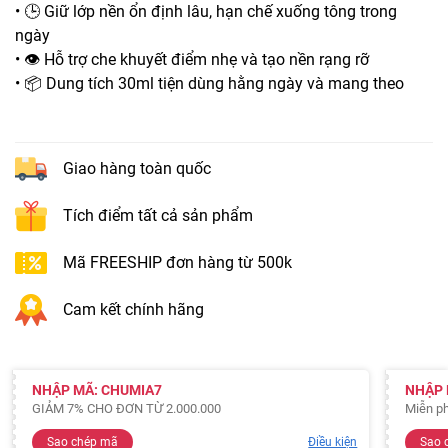
• 🕒 Giữ lớp nền ổn định lâu, hạn chế xuống tông trong
ngày
• 👁️ Hỗ trợ che khuyết điểm nhẹ và tạo nền rạng rỡ
• 📦 Dung tích 30ml tiện dùng hằng ngày và mang theo
Giao hàng toàn quốc
Tích điểm tất cả sản phẩm
Mã FREESHIP đơn hàng từ 500k
Cam kết chính hãng
NHẬP MÃ: CHUMIA7
NHẬP 
GIẢM 7% CHO ĐƠN TỪ 2.000.000
Miễn ph
Sao chép mã
Điều kiện
Sao 