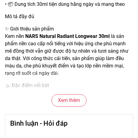
• 📦 Dung tích 30ml tiện dùng hằng ngày và mang theo
Mô tả đầy đủ
✨ Giới thiệu sản phẩm
Kem nền
NARS Natural Radiant Longwear 30ml
là sản
phẩm nền cao cấp nổi tiếng với hiệu ứng che phủ mạnh
mẽ đồng thời vẫn giữ được độ tự nhiên và tươi sáng như
da thật. Với công thức cải tiến, sản phẩm giúp làm đều
màu da, che phủ khuyết điểm và tạo lớp nền mềm mại,
rạng rỡ suốt cả ngày dài.
🌫️ Đặc điểm nổi bật
• Kết cấu kem mịn, không gây cakey và dễ tán đều trên da.
• Hiệu ứng che phủ từ trung bình đến cao giúp giảm thiểu
Xem thêm
các vùng không đều màu.
• Tạo nền mềm mịn, rạng rỡ mà vẫn giữ cảm giác nhẹ trên
Bình luận - Hỏi đáp
da.
• Bám lâu, ổn định kể cả khi hoạt động cả ngày.
• Phù hợp với nhiều loại da, nhất là da thường, da hỗn hợp