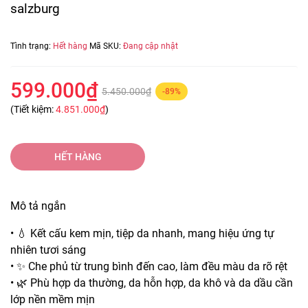
salzburg
Tình trạng:
Hết hàng
Mã SKU:
Đang cập nhật
599.000₫
5.450.000₫
-89%
(Tiết kiệm:
4.851.000₫
)
HẾT HÀNG
Mô tả ngắn
• 💧 Kết cấu kem mịn, tiệp da nhanh, mang hiệu ứng tự
nhiên tươi sáng
• ✨ Che phủ từ trung bình đến cao, làm đều màu da rõ rệt
• 🌿 Phù hợp da thường, da hỗn hợp, da khô và da dầu cần
lớp nền mềm mịn