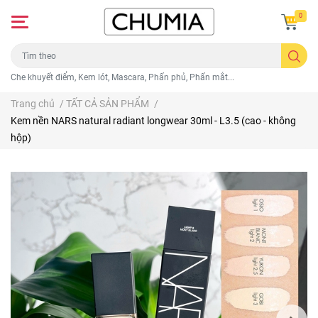
0
Che khuyết điểm, Kem lót, Mascara, Phấn phủ, Phấn mắt...
Trang chủ
/
TẤT CẢ SẢN PHẨM
/
Kem nền NARS natural radiant longwear 30ml - L3.5 (cao - không
hộp)