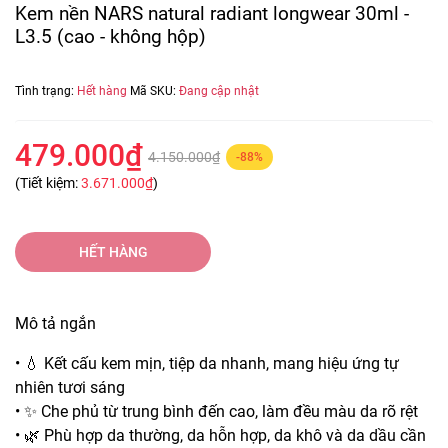
Kem nền NARS natural radiant longwear 30ml -
L3.5 (cao - không hộp)
Tình trạng:
Hết hàng
Mã SKU:
Đang cập nhật
479.000₫
4.150.000₫
-88%
(Tiết kiệm:
3.671.000₫
)
HẾT HÀNG
Mô tả ngắn
• 💧 Kết cấu kem mịn, tiệp da nhanh, mang hiệu ứng tự
nhiên tươi sáng
• ✨ Che phủ từ trung bình đến cao, làm đều màu da rõ rệt
• 🌿 Phù hợp da thường, da hỗn hợp, da khô và da dầu cần