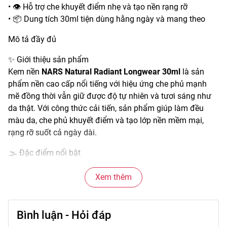
• 👁️ Hỗ trợ che khuyết điểm nhẹ và tạo nền rạng rỡ
• 📦 Dung tích 30ml tiện dùng hằng ngày và mang theo
Mô tả đầy đủ
✨ Giới thiệu sản phẩm
Kem nền
NARS Natural Radiant Longwear 30ml
là sản
phẩm nền cao cấp nổi tiếng với hiệu ứng che phủ mạnh
mẽ đồng thời vẫn giữ được độ tự nhiên và tươi sáng như
da thật. Với công thức cải tiến, sản phẩm giúp làm đều
màu da, che phủ khuyết điểm và tạo lớp nền mềm mại,
rạng rỡ suốt cả ngày dài.
🌫️ Đặc điểm nổi bật
• Kết cấu kem mịn, không gây cakey và dễ tán đều trên da.
• Hiệu ứng che phủ từ trung bình đến cao giúp giảm thiểu
Xem thêm
các vùng không đều màu.
• Tạo nền mềm mịn, rạng rỡ mà vẫn giữ cảm giác nhẹ trên
Bình luận - Hỏi đáp
da.
• Bám lâu, ổn định kể cả khi hoạt động cả ngày.