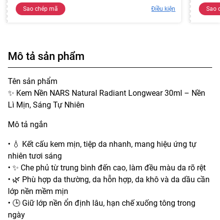
Sao chép mã
Điều kiện
Sao 
Mô tả sản phẩm
Tên sản phẩm
✨ Kem Nền NARS Natural Radiant Longwear 30ml – Nền
Lì Mịn, Sáng Tự Nhiên
Mô tả ngắn
• 💧 Kết cấu kem mịn, tiệp da nhanh, mang hiệu ứng tự
nhiên tươi sáng
• ✨ Che phủ từ trung bình đến cao, làm đều màu da rõ rệt
• 🌿 Phù hợp da thường, da hỗn hợp, da khô và da dầu cần
lớp nền mềm mịn
• 🕒 Giữ lớp nền ổn định lâu, hạn chế xuống tông trong
ngày