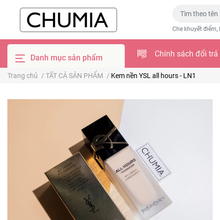
Che khuyết điểm, 
Chính sách đổi trả
Danh mục sản phẩm
Trang chủ
/
TẤT CẢ SẢN PHẨM
/
Kem nền YSL all hours - LN1