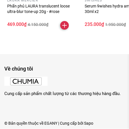
LAURA MERCIER
3WISHES
Phấn phủ LAURA translucent loose
Serum 9wishes hydra am
ultra-blur tone-up 20g - #rose
30ml x2
469.000₫
235.000₫
4.150.000₫
1.950.000₫
Về chúng tôi
Cung cấp sản phẩm chất lượng từ các thương hiệu hàng đầu.
© Bản quyền thuộc về
EGANY
| Cung cấp bởi
Sapo