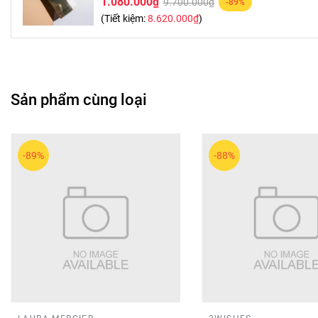
1.080.000₫
9.700.000₫
-89%
(Tiết kiệm:
8.620.000₫
)
Sản phẩm cùng loại
-89%
-88%