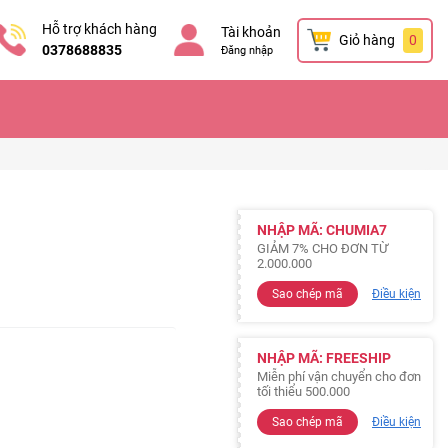
Hỗ trợ khách hàng
Tài khoản
Giỏ hàng
0
0378688835
Đăng nhập
NHẬP MÃ: CHUMIA7
GIẢM 7% CHO ĐƠN TỪ
2.000.000
Sao chép mã
Điều kiện
NHẬP MÃ: FREESHIP
Miễn phí vận chuyển cho đơn
tối thiểu 500.000
Sao chép mã
Điều kiện