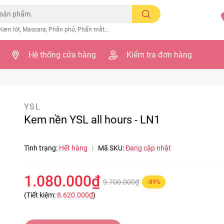
Kem lót, Mascara, Phấn phủ, Phấn mắt...
Hệ thống cửa hàng
Kiểm tra đơn hàng
YSL
Kem nền YSL all hours - LN1
Tình trạng:
Hết hàng
|
Mã SKU:
Đang cập nhật
1.080.000₫
9.700.000₫
-89%
(Tiết kiệm:
8.620.000₫
)