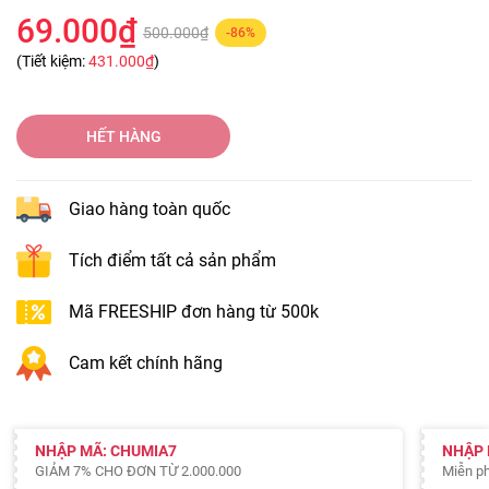
69.000₫
500.000₫
-86%
(Tiết kiệm:
431.000₫
)
HẾT HÀNG
Giao hàng toàn quốc
Tích điểm tất cả sản phẩm
Mã FREESHIP đơn hàng từ 500k
Cam kết chính hãng
NHẬP MÃ: CHUMIA7
NHẬP 
GIẢM 7% CHO ĐƠN TỪ 2.000.000
Miễn ph