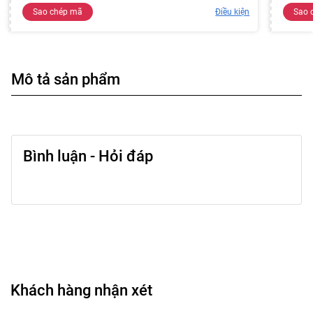
Sao chép mã
Điều kiện
Sao 
Mô tả sản phẩm
Bình luận - Hỏi đáp
Khách hàng nhận xét