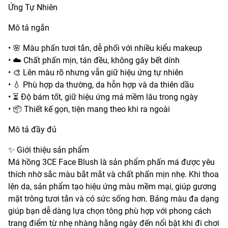
Ứng Tự Nhiên
Mô tả ngắn
• 🌸 Màu phấn tươi tắn, dễ phối với nhiều kiểu makeup
• ☁️ Chất phấn mịn, tán đều, không gây bết dính
• 🎨 Lên màu rõ nhưng vẫn giữ hiệu ứng tự nhiên
• 💧 Phù hợp da thường, da hỗn hợp và da thiên dầu
• ⏳ Độ bám tốt, giữ hiệu ứng má mềm lâu trong ngày
• 📦 Thiết kế gọn, tiện mang theo khi ra ngoài
Mô tả đầy đủ
✨ Giới thiệu sản phẩm
Má hồng 3CE Face Blush là sản phẩm phấn má được yêu
thích nhờ sắc màu bắt mắt và chất phấn mịn nhẹ. Khi thoa
lên da, sản phẩm tạo hiệu ứng màu mềm mại, giúp gương
mặt trông tươi tắn và có sức sống hơn. Bảng màu đa dạng
giúp bạn dễ dàng lựa chọn tông phù hợp với phong cách
trang điểm từ nhẹ nhàng hằng ngày đến nổi bật khi đi chơi