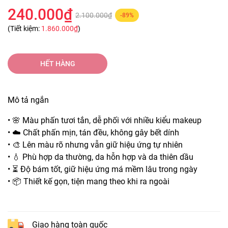
240.000₫
2.100.000₫
-89%
(Tiết kiệm:
1.860.000₫
)
HẾT HÀNG
Mô tả ngắn
• 🌸 Màu phấn tươi tắn, dễ phối với nhiều kiểu makeup
• ☁️ Chất phấn mịn, tán đều, không gây bết dính
• 🎨 Lên màu rõ nhưng vẫn giữ hiệu ứng tự nhiên
• 💧 Phù hợp da thường, da hỗn hợp và da thiên dầu
• ⏳ Độ bám tốt, giữ hiệu ứng má mềm lâu trong ngày
• 📦 Thiết kế gọn, tiện mang theo khi ra ngoài
Giao hàng toàn quốc