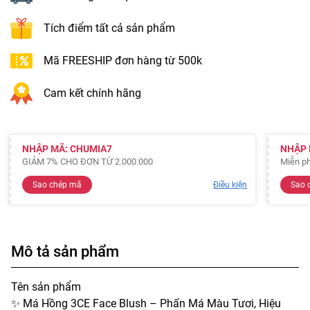
Tích điểm tất cả sản phẩm
Mã FREESHIP đơn hàng từ 500k
Cam kết chính hãng
NHẬP MÃ: CHUMIA7
NHẬP 
GIẢM 7% CHO ĐƠN TỪ 2.000.000
Miễn ph
Sao chép mã
Điều kiện
Sao 
Mô tả sản phẩm
Tên sản phẩm
✨ Má Hồng 3CE Face Blush – Phấn Má Màu Tươi, Hiệu