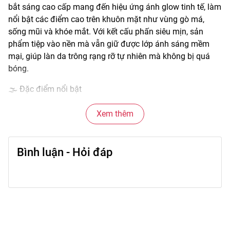
bắt sáng cao cấp mang đến hiệu ứng ánh glow tinh tế, làm
nổi bật các điểm cao trên khuôn mặt như vùng gò má,
sống mũi và khóe mắt. Với kết cấu phấn siêu mịn, sản
phẩm tiệp vào nền mà vẫn giữ được lớp ánh sáng mềm
mại, giúp làn da trông rạng rỡ tự nhiên mà không bị quá
bóng.
🌫️ Đặc điểm nổi bật
• Chất phấn mịn như nhung, tán đều trên da mà không gây
vón cục.
Xem thêm
• Hiệu ứng ánh sáng phản chiếu mềm, tạo glow tự nhiên và
tinh tế.
Bình luận - Hỏi đáp
• Phù hợp với nhiều tone da và phong cách trang điểm.
• Giữ lớp bắt sáng ổn định lâu khi di chuyển trong ngày.
• Bao bì nhỏ gọn, dễ dàng mang theo khi cần chỉnh
makeup.
🎨 Công dụng chính
• Tạo điểm nhấn ánh sáng cho vùng gò má, sống mũi,