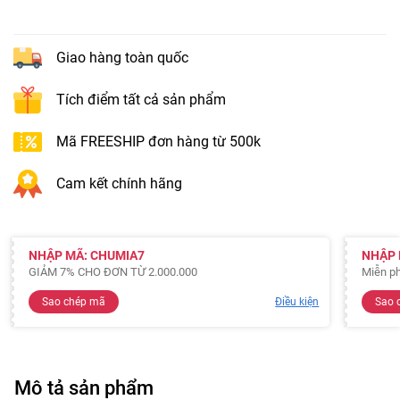
Giao hàng toàn quốc
Tích điểm tất cả sản phẩm
Mã FREESHIP đơn hàng từ 500k
Cam kết chính hãng
NHẬP MÃ: CHUMIA7
NHẬP 
GIẢM 7% CHO ĐƠN TỪ 2.000.000
Miễn ph
Sao chép mã
Điều kiện
Sao 
Mô tả sản phẩm