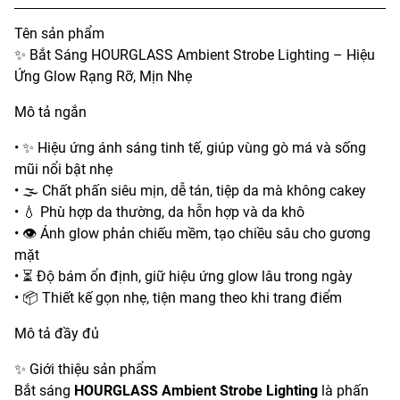
Tên sản phẩm
✨ Bắt Sáng HOURGLASS Ambient Strobe Lighting – Hiệu
Ứng Glow Rạng Rỡ, Mịn Nhẹ
Mô tả ngắn
• ✨ Hiệu ứng ánh sáng tinh tế, giúp vùng gò má và sống
mũi nổi bật nhẹ
• 🌫️ Chất phấn siêu mịn, dễ tán, tiệp da mà không cakey
• 💧 Phù hợp da thường, da hỗn hợp và da khô
• 👁️ Ánh glow phản chiếu mềm, tạo chiều sâu cho gương
mặt
• ⏳ Độ bám ổn định, giữ hiệu ứng glow lâu trong ngày
• 📦 Thiết kế gọn nhẹ, tiện mang theo khi trang điểm
Mô tả đầy đủ
✨ Giới thiệu sản phẩm
Bắt sáng
HOURGLASS Ambient Strobe Lighting
là phấn