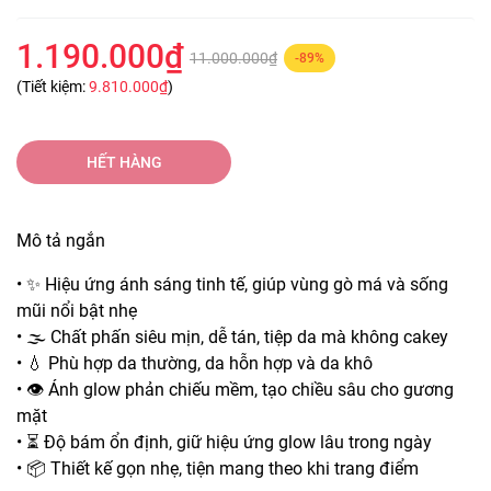
1.190.000₫
11.000.000₫
-89%
(Tiết kiệm:
9.810.000₫
)
HẾT HÀNG
Mô tả ngắn
• ✨ Hiệu ứng ánh sáng tinh tế, giúp vùng gò má và sống
mũi nổi bật nhẹ
• 🌫️ Chất phấn siêu mịn, dễ tán, tiệp da mà không cakey
• 💧 Phù hợp da thường, da hỗn hợp và da khô
• 👁️ Ánh glow phản chiếu mềm, tạo chiều sâu cho gương
mặt
• ⏳ Độ bám ổn định, giữ hiệu ứng glow lâu trong ngày
• 📦 Thiết kế gọn nhẹ, tiện mang theo khi trang điểm