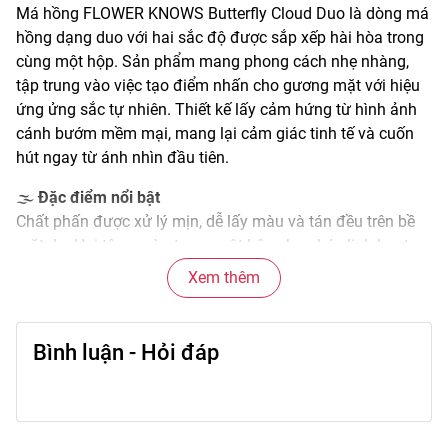
Má hồng FLOWER KNOWS Butterfly Cloud Duo là dòng má
hồng dạng duo với hai sắc độ được sắp xếp hài hòa trong
cùng một hộp. Sản phẩm mang phong cách nhẹ nhàng,
tập trung vào việc tạo điểm nhấn cho gương mặt với hiệu
ứng ửng sắc tự nhiên. Thiết kế lấy cảm hứng từ hình ảnh
cánh bướm mềm mại, mang lại cảm giác tinh tế và cuốn
hút ngay từ ánh nhìn đầu tiên.
🌫️
Đặc điểm nổi bật
Chất phấn được xử lý mịn, dễ lấy màu và tán đều trên bề
mặt da. Hai tông màu trong một hộp cho phép linh hoạt
khi sử dụng riêng lẻ hoặc điều chỉnh sắc độ theo phong
Xem thêm
cách trang điểm mong muốn. Khi lên da, phấn cho cảm
giác nhẹ, bề mặt trông gọn gàng và mượt mà, hạn chế vón
hay loang màu.
Bình luận - Hỏi đáp
🎨
Công dụng chính
Sản phẩm giúp tạo điểm nhấn cho vùng má, mang lại vẻ
tươi tắn và hài hòa cho tổng thể gương mặt. Má hồng hỗ