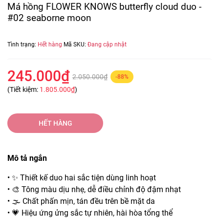
Má hồng FLOWER KNOWS butterfly cloud duo -
#02 seaborne moon
Tình trạng:
Hết hàng
Mã SKU:
Đang cập nhật
245.000₫
2.050.000₫
-88%
(Tiết kiệm:
1.805.000₫
)
HẾT HÀNG
Mô tả ngắn
• ✨ Thiết kế duo hai sắc tiện dùng linh hoạt
• 🎨 Tông màu dịu nhẹ, dễ điều chỉnh độ đậm nhạt
• 🌫️ Chất phấn mịn, tán đều trên bề mặt da
• 💗 Hiệu ứng ửng sắc tự nhiên, hài hòa tổng thể