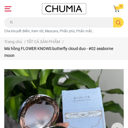
0
Che khuyết điểm, Kem lót, Mascara, Phấn phủ, Phấn mắt...
Trang chủ
/
TẤT CẢ SẢN PHẨM
/
Má hồng FLOWER KNOWS butterfly cloud duo - #02 seaborne
moon