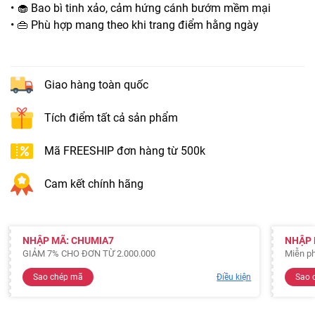
• 🧁 Bao bì tinh xảo, cảm hứng cánh bướm mềm mại
• 👜 Phù hợp mang theo khi trang điểm hằng ngày
Giao hàng toàn quốc
Tích điểm tất cả sản phẩm
Mã FREESHIP đơn hàng từ 500k
Cam kết chính hãng
NHẬP MÃ: CHUMIA7
NHẬP 
GIẢM 7% CHO ĐƠN TỪ 2.000.000
Miễn ph
Sao chép mã
Điều kiện
Sao 