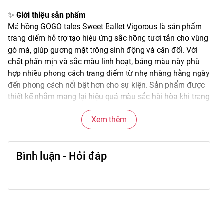
✨
Giới thiệu sản phẩm
Má hồng GOGO tales Sweet Ballet Vigorous là sản phẩm
trang điểm hỗ trợ tạo hiệu ứng sắc hồng tươi tắn cho vùng
gò má, giúp gương mặt trông sinh động và cân đối. Với
chất phấn mịn và sắc màu linh hoạt, bảng màu này phù
hợp nhiều phong cách trang điểm từ nhẹ nhàng hằng ngày
đến phong cách nổi bật hơn cho sự kiện. Sản phẩm được
thiết kế nhằm mang lại hiệu quả màu sắc hài hòa khi trang
điểm để hoàn thiện tổng thể gương mặt.
Xem thêm
🌫️
Đặc điểm nổi bật
• Phấn mềm mịn, dễ lấy màu và tán đều trên bề mặt da mà
không bị bết phấn.
Bình luận - Hỏi đáp
• Màu sắc trong bảng được phối hài hòa, dễ áp dụng cho
nhiều layout makeup khác nhau.
• Hiệu ứng sắc hồng rõ nét nhưng vẫn tự nhiên, giúp đôi gò
má trông tươi tắn hơn.
• Độ bám tốt, duy trì sắc màu ổn định suốt thời gian dài