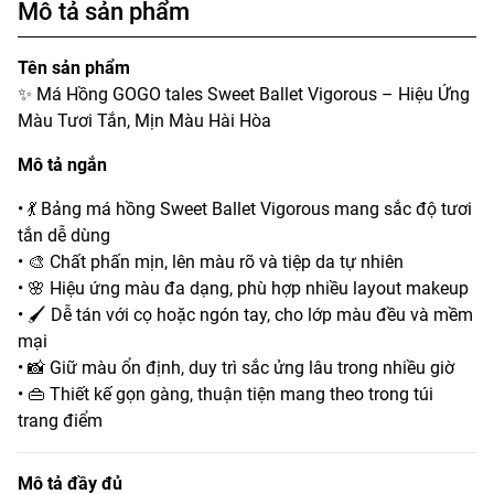
Mô tả sản phẩm
Tên sản phẩm
✨ Má Hồng GOGO tales Sweet Ballet Vigorous – Hiệu Ứng
Màu Tươi Tắn, Mịn Màu Hài Hòa
Mô tả ngắn
• 💃 Bảng má hồng Sweet Ballet Vigorous mang sắc độ tươi
tắn dễ dùng
• 🎨 Chất phấn mịn, lên màu rõ và tiệp da tự nhiên
• 🌸 Hiệu ứng màu đa dạng, phù hợp nhiều layout makeup
• 🖌️ Dễ tán với cọ hoặc ngón tay, cho lớp màu đều và mềm
mại
• 📸 Giữ màu ổn định, duy trì sắc ửng lâu trong nhiều giờ
• 👜 Thiết kế gọn gàng, thuận tiện mang theo trong túi
trang điểm
Mô tả đầy đủ