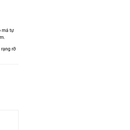
ò má tự
ểm.
 rạng rỡ