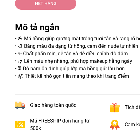
HẾT HÀNG
Mô tả ngắn
• 🌸 Má hồng giúp gương mặt trông tươi tắn và rạng rỡ 
• 🎨 Bảng màu đa dạng từ hồng, cam đến nude tự nhiên
• ✨ Chất phấn mịn, dễ tán và dễ điều chỉnh độ đậm
• 🌿 Lên màu nhẹ nhàng, phù hợp makeup hằng ngày
• ⏳ Độ bám ổn định giúp lớp má hồng giữ lâu hơn
• 📦 Thiết kế nhỏ gọn tiện mang theo khi trang điểm
Giao hàng toàn quốc
Tích đ
Mã FREESHIP đơn hàng từ
Cam kế
500k