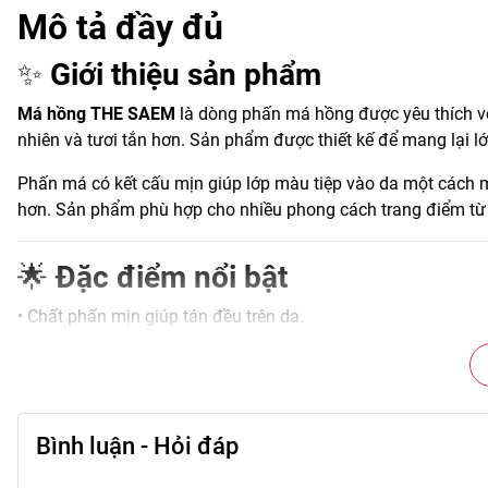
Mô tả đầy đủ
✨
Giới thiệu sản phẩm
Má hồng THE SAEM
là dòng phấn má hồng được yêu thích vớ
nhiên và tươi tắn hơn. Sản phẩm được thiết kế để mang lại l
Phấn má có kết cấu mịn giúp lớp màu tiệp vào da một cách 
hơn. Sản phẩm phù hợp cho nhiều phong cách trang điểm từ 
🌟
Đặc điểm nổi bật
• Chất phấn mịn giúp tán đều trên da.
• Bảng màu đa dạng từ tông nhẹ nhàng đến nổi bật.
• Lên màu rõ nhưng vẫn tự nhiên.
• Hỗ trợ tạo hiệu ứng gò má tươi tắn.
• Thiết kế nhỏ gọn dễ mang theo.
Bình luận - Hỏi đáp