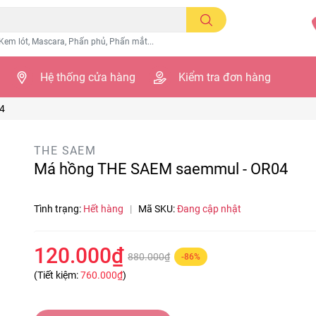
Kem lót, Mascara, Phấn phủ, Phấn mắt...
Hệ thống cửa hàng
Kiểm tra đơn hàng
4
THE SAEM
Má hồng THE SAEM saemmul - OR04
Tình trạng:
Hết hàng
|
Mã SKU:
Đang cập nhật
120.000₫
880.000₫
-86%
(Tiết kiệm:
760.000₫
)