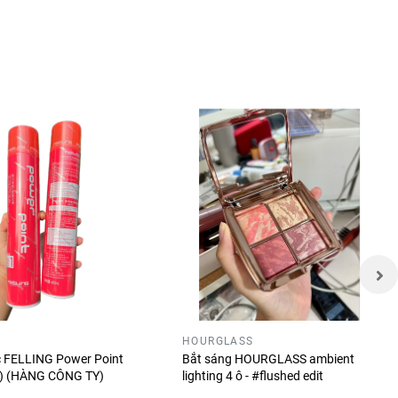
ễ sử
HOURGLASS
óc FELLING Power Point
Bắt sáng HOURGLASS ambient
ỏ) (HÀNG CÔNG TY)
lighting 4 ô - #flushed edit