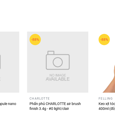
.
-88%
-88%
 sản phẩm trang điểm và chăm sóc da có thiết kế trẻ trung, d
n và hoàn thiện lớp trang điểm rạng rỡ mỗi ngày. ✨💄
CHARLOTTE
FELLING
pule nano
Phấn phủ CHARLOTTE air brush
Keo xịt t
finish 3.4g - #0 light/clair
400ml (đ