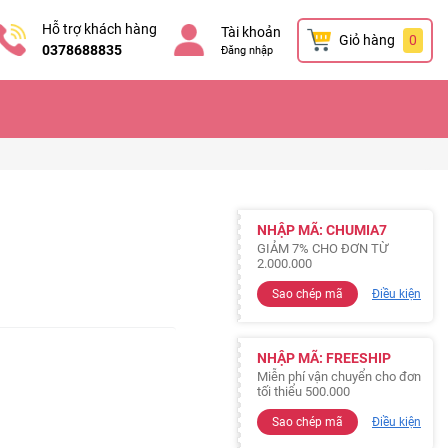
Hỗ trợ khách hàng
Tài khoản
Giỏ hàng
0
0378688835
Đăng nhập
NHẬP MÃ: CHUMIA7
GIẢM 7% CHO ĐƠN TỪ
2.000.000
Sao chép mã
Điều kiện
NHẬP MÃ: FREESHIP
Miễn phí vận chuyển cho đơn
tối thiểu 500.000
Sao chép mã
Điều kiện