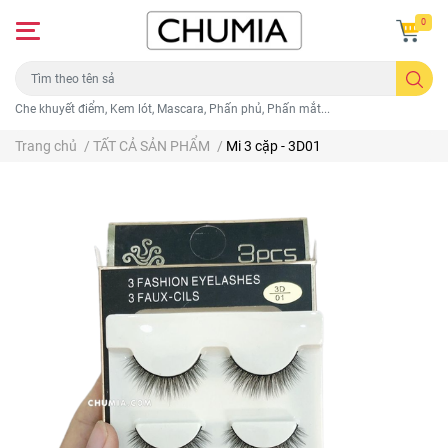
0
Che khuyết điểm, Kem lót, Mascara, Phấn phủ, Phấn mắt...
Trang chủ
/
TẤT CẢ SẢN PHẨM
/
Mi 3 cặp - 3D01