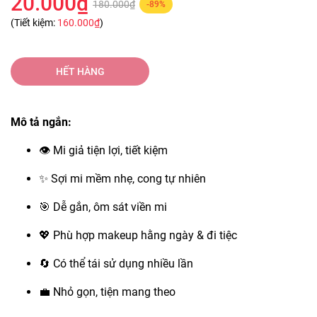
20.000₫
180.000₫
-89%
(Tiết kiệm:
160.000₫
)
HẾT HÀNG
Mô tả ngắn:
👁 Mi giả tiện lợi, tiết kiệm
✨ Sợi mi mềm nhẹ, cong tự nhiên
🎯 Dễ gắn, ôm sát viền mi
💖 Phù hợp makeup hằng ngày & đi tiệc
🔄 Có thể tái sử dụng nhiều lần
💼 Nhỏ gọn, tiện mang theo