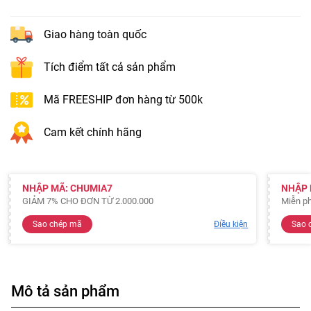
Giao hàng toàn quốc
Tích điểm tất cả sản phẩm
Mã FREESHIP đơn hàng từ 500k
Cam kết chính hãng
NHẬP MÃ: CHUMIA7
NHẬP 
GIẢM 7% CHO ĐƠN TỪ 2.000.000
Miễn ph
Sao chép mã
Điều kiện
Sao 
Mô tả sản phẩm