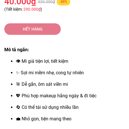
40.000₫
330.000₫
-88%
(Tiết kiệm:
290.000₫
)
HẾT HÀNG
Mô tả ngắn:
👁 Mi giả tiện lợi, tiết kiệm
✨ Sợi mi mềm nhẹ, cong tự nhiên
🎯 Dễ gắn, ôm sát viền mi
💖 Phù hợp makeup hằng ngày & đi tiệc
🔄 Có thể tái sử dụng nhiều lần
💼 Nhỏ gọn, tiện mang theo