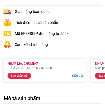
Giao hàng toàn quốc
Tích điểm tất cả sản phẩm
Mã FREESHIP đơn hàng từ 500k
Cam kết chính hãng
NHẬP MÃ: CHUMIA7
NHẬP 
GIẢM 7% CHO ĐƠN TỪ 2.000.000
Miễn ph
Sao chép mã
Điều kiện
Sao 
Mô tả sản phẩm