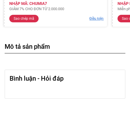
NHẬP MÃ: CHUMIA7
NHẬP 
GIẢM 7% CHO ĐƠN TỪ 2.000.000
Miễn ph
Sao chép mã
Điều kiện
Sao 
Mô tả sản phẩm
Bình luận - Hỏi đáp