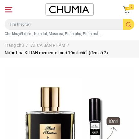
0
Che khuyết điểm, Kem lót, Mascara, Phấn phủ, Phấn mắt...
Trang chủ
/
TẤT CẢ SẢN PHẨM
/
Nước hoa KILIAN memento mori 10ml chiết (đen số 2)