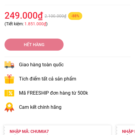
249.000₫
2.100.000₫
-88%
(Tiết kiệm:
1.851.000₫
)
HẾT HÀNG
Giao hàng toàn quốc
Tích điểm tất cả sản phẩm
Mã FREESHIP đơn hàng từ 500k
Cam kết chính hãng
NHẬP MÃ: CHUMIA7
NHẬP 