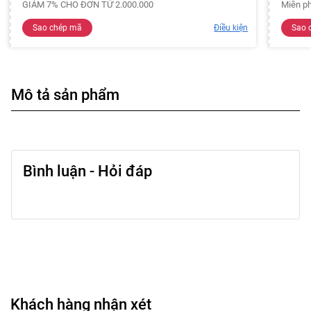
GIẢM 7% CHO ĐƠN TỪ 2.000.000
Miễn ph
Sao chép mã
Điều kiện
Sao 
Mô tả sản phẩm
Bình luận - Hỏi đáp
Khách hàng nhận xét