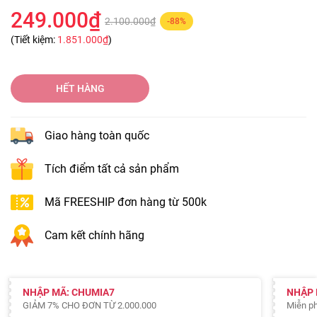
249.000₫
2.100.000₫
-88%
(Tiết kiệm:
1.851.000₫
)
HẾT HÀNG
Giao hàng toàn quốc
Tích điểm tất cả sản phẩm
Mã FREESHIP đơn hàng từ 500k
Cam kết chính hãng
NHẬP MÃ: CHUMIA7
NHẬP 
GIẢM 7% CHO ĐƠN TỪ 2.000.000
Miễn ph