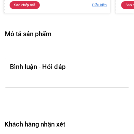
Sao chép mã
Điều kiện
Sao 
Mô tả sản phẩm
Bình luận - Hỏi đáp
Khách hàng nhận xét