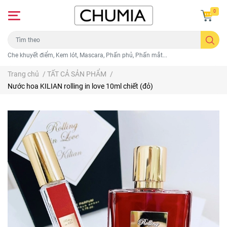
0
Che khuyết điểm, Kem lót, Mascara, Phấn phủ, Phấn mắt...
Trang chủ
/
TẤT CẢ SẢN PHẨM
/
Nước hoa KILIAN rolling in love 10ml chiết (đỏ)