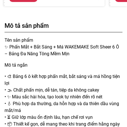
Mô tả sản phẩm
Tên sản phẩm
✨ Phấn Mắt + Bắt Sáng + Má WAKEMAKE Soft Sheer 6 Ô
– Bảng Đa Năng Tông Mềm Mịn
Mô tả ngắn
• 🎨 Bảng 6 ô kết hợp phấn mắt, bắt sáng và má hồng tiện
lợi
• 🌫️ Chất phấn mịn, dễ tán, tiệp da không cakey
• ✨ Màu sắc hài hòa, tạo look tự nhiên đến rõ nét
• 💧 Phù hợp da thường, da hỗn hợp và da thiên dầu vùng
mắt/má
• ⏳ Giữ lớp màu ổn định lâu, hạn chế rơi vụn
• 📦 Thiết kế gọn, dễ mang theo khi trang điểm hằng ngày