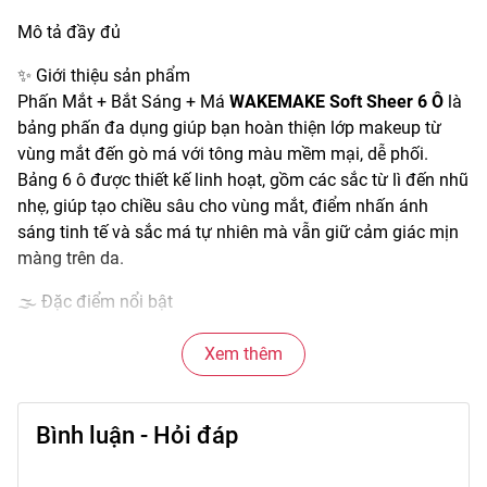
Mô tả đầy đủ
✨ Giới thiệu sản phẩm
Phấn Mắt + Bắt Sáng + Má
WAKEMAKE Soft Sheer 6 Ô
là
bảng phấn đa dụng giúp bạn hoàn thiện lớp makeup từ
vùng mắt đến gò má với tông màu mềm mại, dễ phối.
Bảng 6 ô được thiết kế linh hoạt, gồm các sắc từ lì đến nhũ
nhẹ, giúp tạo chiều sâu cho vùng mắt, điểm nhấn ánh
sáng tinh tế và sắc má tự nhiên mà vẫn giữ cảm giác mịn
màng trên da.
🌫️ Đặc điểm nổi bật
• Chất phấn siêu mịn, dễ tán đều trên da mà không bị vón
hay rơi vụn.
Xem thêm
• 6 ô màu được phối hợp hài hòa, dễ điều chỉnh cho nhiều
kiểu makeup.
Bình luận - Hỏi đáp
• Tông màu nhẹ nhàng phù hợp phong cách trang điểm tự
nhiên hằng ngày hoặc nổi bật hơn khi kết hợp các ô màu
đậm.