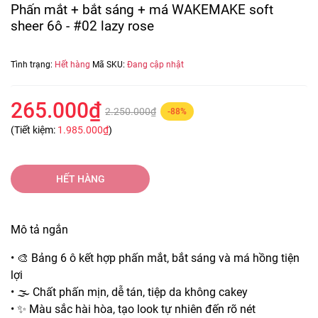
Phấn mắt + bắt sáng + má WAKEMAKE soft
sheer 6ô - #02 lazy rose
Tình trạng:
Hết hàng
Mã SKU:
Đang cập nhật
265.000₫
2.250.000₫
-88%
(Tiết kiệm:
1.985.000₫
)
HẾT HÀNG
Mô tả ngắn
• 🎨 Bảng 6 ô kết hợp phấn mắt, bắt sáng và má hồng tiện
lợi
• 🌫️ Chất phấn mịn, dễ tán, tiệp da không cakey
• ✨ Màu sắc hài hòa, tạo look tự nhiên đến rõ nét