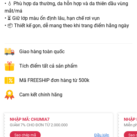
• 💧 Phù hợp da thường, da hỗn hợp và da thiên dầu vùng
mắt/má
• ⏳ Giữ lớp màu ổn định lâu, hạn chế rơi vụn
• 📦 Thiết kế gọn, dễ mang theo khi trang điểm hằng ngày
Giao hàng toàn quốc
Tích điểm tất cả sản phẩm
Mã FREESHIP đơn hàng từ 500k
Cam kết chính hãng
NHẬP MÃ: CHUMIA7
NHẬP 
GIẢM 7% CHO ĐƠN TỪ 2.000.000
Miễn ph
Sao chép mã
Điều kiện
Sao 