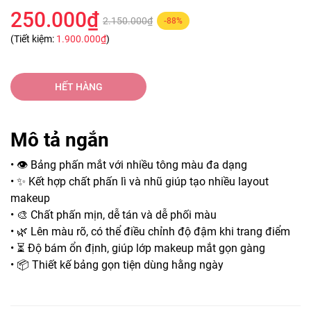
250.000₫
2.150.000₫
-88%
(Tiết kiệm:
1.900.000₫
)
HẾT HÀNG
Mô tả ngắn
• 👁️ Bảng phấn mắt với nhiều tông màu đa dạng
• ✨ Kết hợp chất phấn lì và nhũ giúp tạo nhiều layout
makeup
• 🎨 Chất phấn mịn, dễ tán và dễ phối màu
• 🌿 Lên màu rõ, có thể điều chỉnh độ đậm khi trang điểm
• ⏳ Độ bám ổn định, giúp lớp makeup mắt gọn gàng
• 📦 Thiết kế bảng gọn tiện dùng hằng ngày