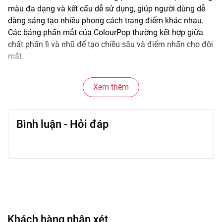
màu đa dạng và kết cấu dễ sử dụng, giúp người dùng dễ
dàng sáng tạo nhiều phong cách trang điểm khác nhau.
Các bảng phấn mắt của ColourPop thường kết hợp giữa
chất phấn lì và nhũ để tạo chiều sâu và điểm nhấn cho đôi
mắt.
Chất phấn mịn và dễ tán giúp việc blend màu trở nên đơn
Xem thêm
giản hơn, phù hợp từ trang điểm nhẹ hằng ngày đến
makeup nổi bật cho các dịp đặc biệt.
Bình luận - Hỏi đáp
🌟
Đặc điểm nổi bật
• Bảng màu đa dạng từ tông nhẹ nhàng đến nổi bật.
• Kết hợp nhiều chất phấn: matte (lì) và shimmer (nhũ).
• Hạt phấn mịn giúp tán màu dễ dàng.
• Lên màu rõ và dễ điều chỉnh độ đậm.
• Thiết kế bảng tiện sử dụng và mang theo.
Khách hàng nhận xét