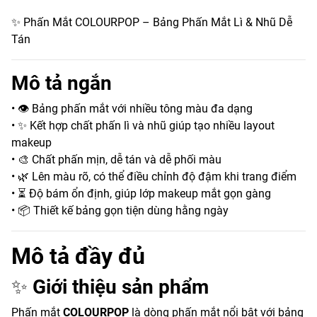
✨ Phấn Mắt COLOURPOP – Bảng Phấn Mắt Lì & Nhũ Dễ
Tán
Mô tả ngắn
• 👁️ Bảng phấn mắt với nhiều tông màu đa dạng
• ✨ Kết hợp chất phấn lì và nhũ giúp tạo nhiều layout
makeup
• 🎨 Chất phấn mịn, dễ tán và dễ phối màu
• 🌿 Lên màu rõ, có thể điều chỉnh độ đậm khi trang điểm
• ⏳ Độ bám ổn định, giúp lớp makeup mắt gọn gàng
• 📦 Thiết kế bảng gọn tiện dùng hằng ngày
Mô tả đầy đủ
✨
Giới thiệu sản phẩm
Phấn mắt
COLOURPOP
là dòng phấn mắt nổi bật với bảng