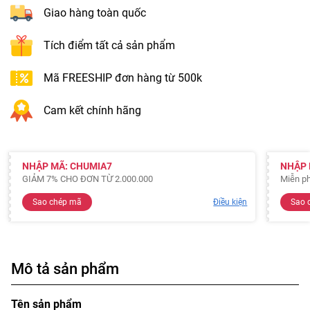
Giao hàng toàn quốc
Tích điểm tất cả sản phẩm
Mã FREESHIP đơn hàng từ 500k
Cam kết chính hãng
NHẬP MÃ: CHUMIA7
NHẬP 
GIẢM 7% CHO ĐƠN TỪ 2.000.000
Miễn ph
Sao chép mã
Điều kiện
Sao 
Mô tả sản phẩm
Tên sản phẩm