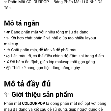
✨ Phấn Mắt COLOURPOP – Bảng Phấn Mắt Lì & Nhũ Dễ
Tán
Mô tả ngắn
• 👁️ Bảng phấn mắt với nhiều tông màu đa dạng
• ✨ Kết hợp chất phấn lì và nhũ giúp tạo nhiều layout
makeup
• 🎨 Chất phấn mịn, dễ tán và dễ phối màu
• 🌿 Lên màu rõ, có thể điều chỉnh độ đậm khi trang điểm
• ⏳ Độ bám ổn định, giúp lớp makeup mắt gọn gàng
• 📦 Thiết kế bảng gọn tiện dùng hằng ngày
Mô tả đầy đủ
✨
Giới thiệu sản phẩm
Phấn mắt
COLOURPOP
là dòng phấn mắt nổi bật với bảng
màu đa dạng và kết cấu dễ sử dụng, giúp người dùng dễ