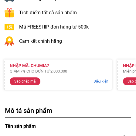
Tích điểm tất cả sản phẩm
Mã FREESHIP đơn hàng từ 500k
Cam kết chính hãng
NHẬP MÃ: CHUMIA7
NHẬP 
GIẢM 7% CHO ĐƠN TỪ 2.000.000
Miễn ph
Sao chép mã
Điều kiện
Sao 
Mô tả sản phẩm
Tên sản phẩm