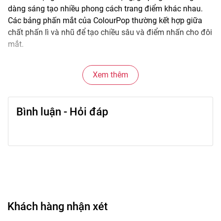
dàng sáng tạo nhiều phong cách trang điểm khác nhau.
Các bảng phấn mắt của ColourPop thường kết hợp giữa
chất phấn lì và nhũ để tạo chiều sâu và điểm nhấn cho đôi
mắt.
Chất phấn mịn và dễ tán giúp việc blend màu trở nên đơn
Xem thêm
giản hơn, phù hợp từ trang điểm nhẹ hằng ngày đến
makeup nổi bật cho các dịp đặc biệt.
Bình luận - Hỏi đáp
🌟
Đặc điểm nổi bật
• Bảng màu đa dạng từ tông nhẹ nhàng đến nổi bật.
• Kết hợp nhiều chất phấn: matte (lì) và shimmer (nhũ).
• Hạt phấn mịn giúp tán màu dễ dàng.
• Lên màu rõ và dễ điều chỉnh độ đậm.
• Thiết kế bảng tiện sử dụng và mang theo.
Khách hàng nhận xét
🎨
Công dụng chính