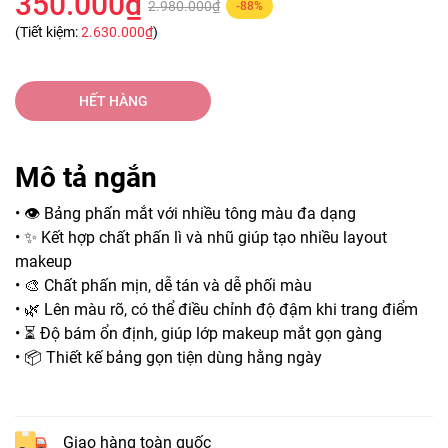
350.000₫
2.980.000₫
-88%
(Tiết kiệm:
2.630.000₫
)
HẾT HÀNG
Mô tả ngắn
• 👁️ Bảng phấn mắt với nhiều tông màu đa dạng
• ✨ Kết hợp chất phấn lì và nhũ giúp tạo nhiều layout
makeup
• 🎨 Chất phấn mịn, dễ tán và dễ phối màu
• 🌿 Lên màu rõ, có thể điều chỉnh độ đậm khi trang điểm
• ⏳ Độ bám ổn định, giúp lớp makeup mắt gọn gàng
• 📦 Thiết kế bảng gọn tiện dùng hằng ngày
Giao hàng toàn quốc