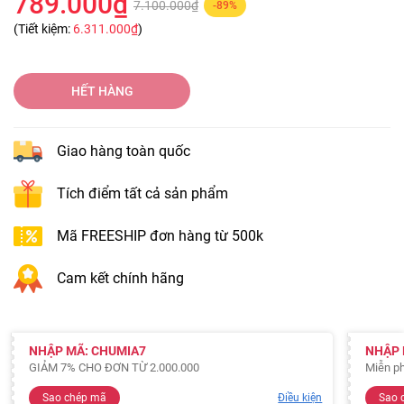
789.000₫
7.100.000₫
-89%
(Tiết kiệm:
6.311.000₫
)
HẾT HÀNG
Giao hàng toàn quốc
Tích điểm tất cả sản phẩm
Mã FREESHIP đơn hàng từ 500k
Cam kết chính hãng
NHẬP MÃ: CHUMIA7
NHẬP 
GIẢM 7% CHO ĐƠN TỪ 2.000.000
Miễn ph
Sao chép mã
Điều kiện
Sao 