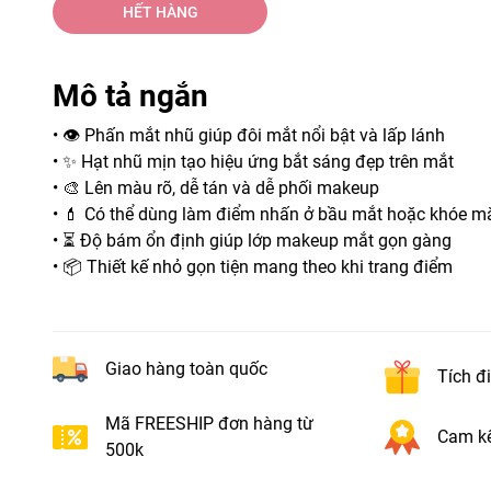
HẾT HÀNG
Mô tả ngắn
• 👁️ Phấn mắt nhũ giúp đôi mắt nổi bật và lấp lánh
• ✨ Hạt nhũ mịn tạo hiệu ứng bắt sáng đẹp trên mắt
• 🎨 Lên màu rõ, dễ tán và dễ phối makeup
• 💄 Có thể dùng làm điểm nhấn ở bầu mắt hoặc khóe m
• ⏳ Độ bám ổn định giúp lớp makeup mắt gọn gàng
• 📦 Thiết kế nhỏ gọn tiện mang theo khi trang điểm
Giao hàng toàn quốc
Tích đ
Mã FREESHIP đơn hàng từ
Cam kế
500k