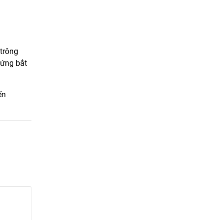
 trông
 ứng bắt
ến