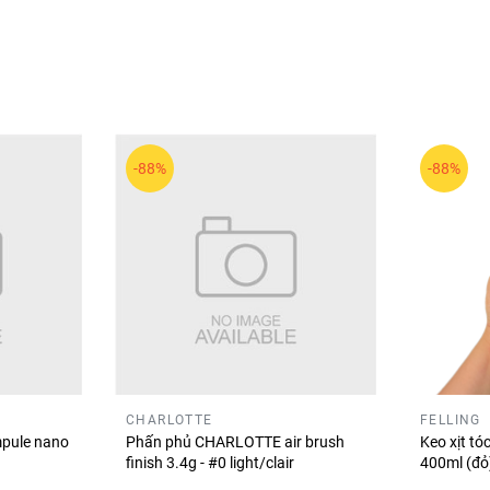
-88%
-88%
i các sản phẩm trang điểm và chăm sóc da kết hợp công nghệ 
CHARLOTTE
FELLING
w
– nhũ mắt lấp lánh giúp đôi mắt nổi bật và tạo điểm nhấn thu 
pule nano
Phấn phủ CHARLOTTE air brush
Keo xịt t
finish 3.4g - #0 light/clair
400ml (đ