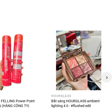
hiện đại
HOURGLASS
hút trong
óc FELLING Power Point
Bắt sáng HOURGLASS ambient
ỏ) (HÀNG CÔNG TY)
lighting 4 ô - #flushed edit