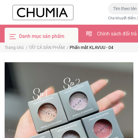
Che khuyết điểm, 
Chính sách đổi trả
Danh mục sản phẩm
Trang chủ
/
TẤT CẢ SẢN PHẨM
/
Phấn mắt KLAVUU - 04