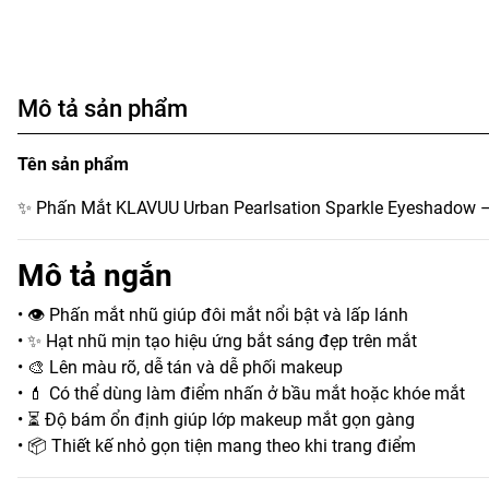
Mô tả sản phẩm
Tên sản phẩm
✨ Phấn Mắt KLAVUU Urban Pearlsation Sparkle Eyeshadow –
Mô tả ngắn
• 👁️ Phấn mắt nhũ giúp đôi mắt nổi bật và lấp lánh
• ✨ Hạt nhũ mịn tạo hiệu ứng bắt sáng đẹp trên mắt
• 🎨 Lên màu rõ, dễ tán và dễ phối makeup
• 💄 Có thể dùng làm điểm nhấn ở bầu mắt hoặc khóe mắt
• ⏳ Độ bám ổn định giúp lớp makeup mắt gọn gàng
• 📦 Thiết kế nhỏ gọn tiện mang theo khi trang điểm