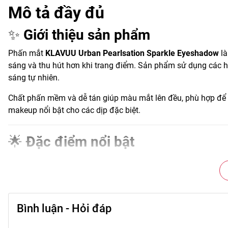
Mô tả đầy đủ
✨
Giới thiệu sản phẩm
Phấn mắt
KLAVUU Urban Pearlsation Sparkle Eyeshadow
là
sáng và thu hút hơn khi trang điểm. Sản phẩm sử dụng các hạ
sáng tự nhiên.
Chất phấn mềm và dễ tán giúp màu mắt lên đều, phù hợp để
makeup nổi bật cho các dịp đặc biệt.
🌟
Đặc điểm nổi bật
• Hạt nhũ mịn giúp tạo hiệu ứng lấp lánh trên mắt.
• Chất phấn mềm giúp tán màu dễ dàng.
• Lên màu rõ và có thể điều chỉnh độ đậm.
• Có nhiều tông nhũ dễ phối makeup.
Bình luận - Hỏi đáp
• Thiết kế nhỏ gọn tiện sử dụng.