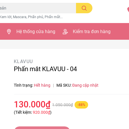
Kem lót, Mascara, Phấn phủ, Phấn mắt...
Hệ thống cửa hàng
Kiểm tra đơn hàng
KLAVUU
Phấn mắt KLAVUU - 04
Tình trạng:
Hết hàng
|
Mã SKU:
Đang cập nhật
130.000₫
1.050.000₫
-88%
(Tiết kiệm:
920.000₫
)