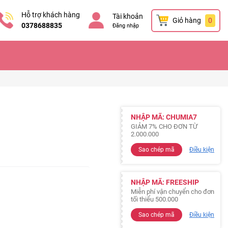
Hỗ trợ khách hàng
Tài khoản
Giỏ hàng
0
0378688835
Đăng nhập
NHẬP MÃ: CHUMIA7
GIẢM 7% CHO ĐƠN TỪ
2.000.000
Sao chép mã
Điều kiện
NHẬP MÃ: FREESHIP
Miễn phí vận chuyển cho đơn
tối thiểu 500.000
Sao chép mã
Điều kiện