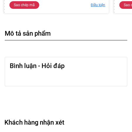
Sao chép mã
Điều kiện
Sao 
Mô tả sản phẩm
Bình luận - Hỏi đáp
Khách hàng nhận xét