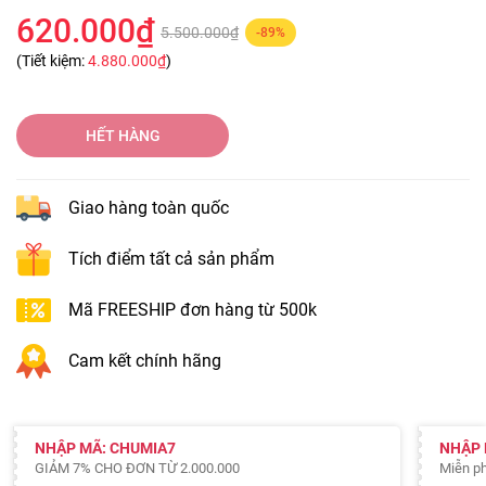
620.000₫
5.500.000₫
-89%
(Tiết kiệm:
4.880.000₫
)
HẾT HÀNG
Giao hàng toàn quốc
Tích điểm tất cả sản phẩm
Mã FREESHIP đơn hàng từ 500k
Cam kết chính hãng
NHẬP MÃ: CHUMIA7
NHẬP 
GIẢM 7% CHO ĐƠN TỪ 2.000.000
Miễn ph