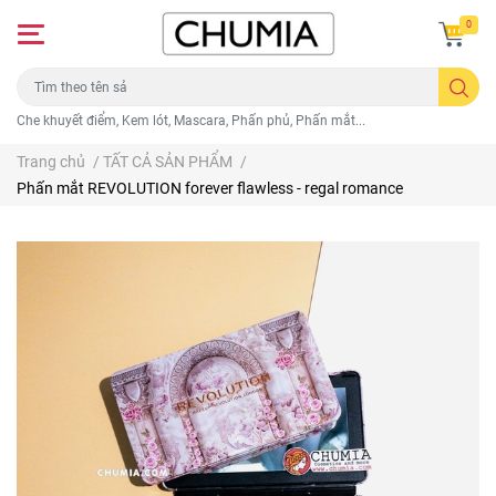
0
Che khuyết điểm, Kem lót, Mascara, Phấn phủ, Phấn mắt...
Trang chủ
/
TẤT CẢ SẢN PHẨM
/
Phấn mắt REVOLUTION forever flawless - regal romance