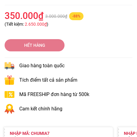
350.000₫
3.000.000₫
-88%
(Tiết kiệm:
2.650.000₫
)
HẾT HÀNG
Giao hàng toàn quốc
Tích điểm tất cả sản phẩm
Mã FREESHIP đơn hàng từ 500k
Cam kết chính hãng
NHẬP MÃ: CHUMIA7
NHẬP 