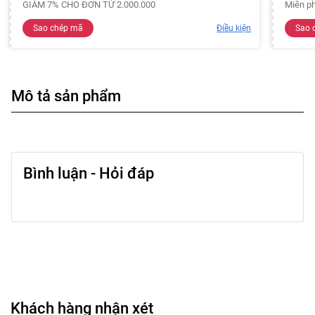
GIẢM 7% CHO ĐƠN TỪ 2.000.000
Miễn ph
Sao chép mã
Điều kiện
Sao 
Mô tả sản phẩm
Bình luận - Hỏi đáp
Khách hàng nhận xét