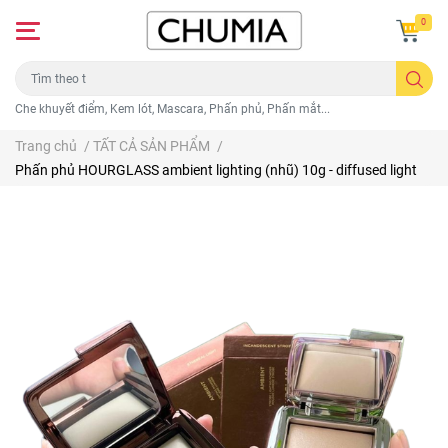
0
Che khuyết điểm, Kem lót, Mascara, Phấn phủ, Phấn mắt...
Trang chủ
/
TẤT CẢ SẢN PHẨM
/
Phấn phủ HOURGLASS ambient lighting (nhũ) 10g - diffused light