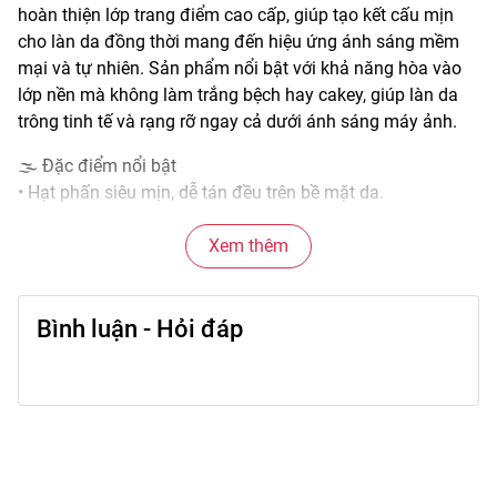
hoàn thiện lớp trang điểm cao cấp, giúp tạo kết cấu mịn
cho làn da đồng thời mang đến hiệu ứng ánh sáng mềm
mại và tự nhiên. Sản phẩm nổi bật với khả năng hòa vào
lớp nền mà không làm trắng bệch hay cakey, giúp làn da
trông tinh tế và rạng rỡ ngay cả dưới ánh sáng máy ảnh.
🌫️ Đặc điểm nổi bật
• Hạt phấn siêu mịn, dễ tán đều trên bề mặt da.
• Hiệu ứng ánh sáng tinh tế, không quá bóng nhưng đủ độ
glow nhẹ.
Xem thêm
• Hỗ trợ làm mờ lỗ chân lông và rãnh nhỏ trên da.
• Giảm tình trạng phấn nền bị bết dính khi di chuyển trong
Bình luận - Hỏi đáp
ngày.
• Phù hợp với nhiều tone da và phong cách trang điểm
khác nhau.
🎨 Công dụng chính
• Hoàn thiện lớp nền sau khi đánh kem nền hoặc che
khuyết điểm.