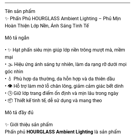
Tên sản phẩm
✨ Phấn Phủ HOURGLASS Ambient Lighting – Phủ Mịn
Hoàn Thiện Lớp Nền, Ánh Sáng Tinh Tế
Mô tả ngắn
• ✨ Hạt phấn siêu mịn giúp lớp nền trông mượt mà, mềm
mại
• 🌫️ Hiệu ứng ánh sáng tự nhiên, làm da rạng rỡ dưới mọi
góc nhìn
• 💧 Phù hợp da thường, da hỗn hợp và da thiên dầu
• 👁️ Hỗ trợ làm mờ lỗ chân lông, giảm cảm giác bết dính
• 🕒 Giữ lớp trang điểm ổn định và mịn lâu trong ngày
• 📦 Thiết kế tinh tế, dễ sử dụng và mang theo
Mô tả đầy đủ
✨ Giới thiệu sản phẩm
Phấn phủ
HOURGLASS Ambient Lighting
là sản phẩm