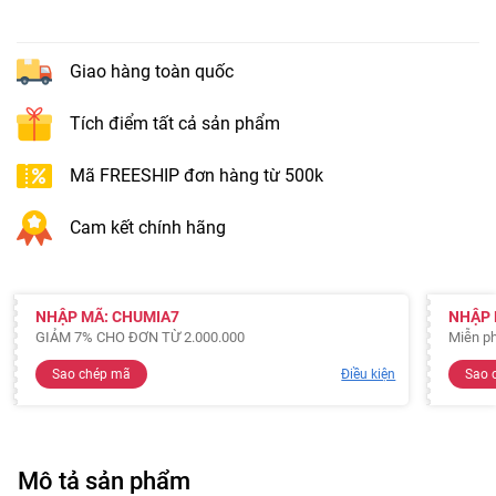
Giao hàng toàn quốc
Tích điểm tất cả sản phẩm
Mã FREESHIP đơn hàng từ 500k
Cam kết chính hãng
NHẬP MÃ: CHUMIA7
NHẬP 
GIẢM 7% CHO ĐƠN TỪ 2.000.000
Miễn ph
Sao chép mã
Điều kiện
Sao 
Mô tả sản phẩm