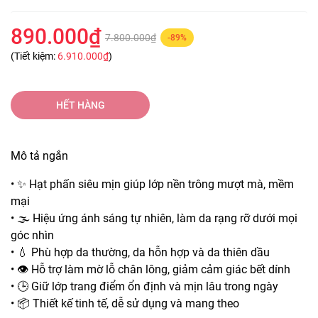
890.000₫
7.800.000₫
-89%
(Tiết kiệm:
6.910.000₫
)
HẾT HÀNG
Mô tả ngắn
• ✨ Hạt phấn siêu mịn giúp lớp nền trông mượt mà, mềm
mại
• 🌫️ Hiệu ứng ánh sáng tự nhiên, làm da rạng rỡ dưới mọi
góc nhìn
• 💧 Phù hợp da thường, da hỗn hợp và da thiên dầu
• 👁️ Hỗ trợ làm mờ lỗ chân lông, giảm cảm giác bết dính
• 🕒 Giữ lớp trang điểm ổn định và mịn lâu trong ngày
• 📦 Thiết kế tinh tế, dễ sử dụng và mang theo