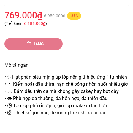
769.000₫
6.950.000₫
-89%
(Tiết kiệm:
6.181.000₫
)
HẾT HÀNG
Mô tả ngắn
• ✨ Hạt phấn siêu mịn giúp lớp nền giữ hiệu ứng lì tự nhiên
• 💧 Kiểm soát dầu thừa, hạn chế bóng nhờn suốt nhiều giờ
• 🌫️ Bám đều trên da mà không gây cakey hay bột dày
• 👁️ Phù hợp da thường, da hỗn hợp, da thiên dầu
• 🕒 Tạo lớp phủ ổn định, giữ lớp makeup lâu hơn
• 📦 Thiết kế gọn nhẹ, dễ mang theo khi ra ngoài