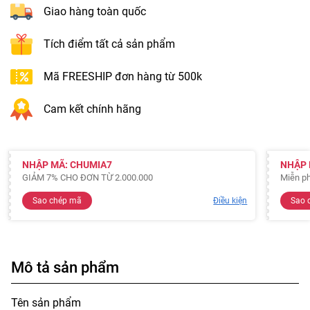
Giao hàng toàn quốc
Tích điểm tất cả sản phẩm
Mã FREESHIP đơn hàng từ 500k
Cam kết chính hãng
NHẬP MÃ: CHUMIA7
NHẬP 
GIẢM 7% CHO ĐƠN TỪ 2.000.000
Miễn ph
Sao chép mã
Điều kiện
Sao 
Mô tả sản phẩm
Tên sản phẩm