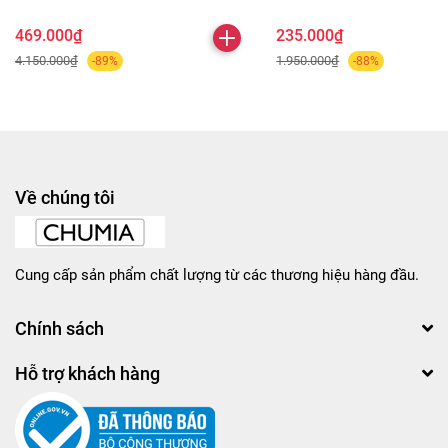
vẫn giữ hiệu ứng tự nhiên, thích hợp với nhiều nhu cầu
makeup khác nhau.
469.000₫
235.000₫
4.150.000₫
1.950.000₫
-89%
-88%
💖 MAKE UP FOR EVER Matte Velvet 11g – lựa chọn hoàn
hảo để giữ lớp nền mịn lì, ổn định và tự nhiên mọi lúc.
Về chúng tôi
Cung cấp sản phẩm chất lượng từ các thương hiệu hàng đầu.
Chính sách
Hỗ trợ khách hàng