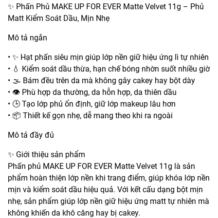
✨ Phấn Phủ MAKE UP FOR EVER Matte Velvet 11g – Phủ
Matt Kiểm Soát Dầu, Mịn Nhẹ
Mô tả ngắn
• ✨ Hạt phấn siêu mịn giúp lớp nền giữ hiệu ứng lì tự nhiên
• 💧 Kiểm soát dầu thừa, hạn chế bóng nhờn suốt nhiều giờ
• 🌫️ Bám đều trên da mà không gây cakey hay bột dày
• 👁️ Phù hợp da thường, da hỗn hợp, da thiên dầu
• 🕒 Tạo lớp phủ ổn định, giữ lớp makeup lâu hơn
• 📦 Thiết kế gọn nhẹ, dễ mang theo khi ra ngoài
Mô tả đầy đủ
✨ Giới thiệu sản phẩm
Phấn phủ MAKE UP FOR EVER Matte Velvet 11g là sản
phẩm hoàn thiện lớp nền khi trang điểm, giúp khóa lớp nền
mịn và kiểm soát dầu hiệu quả. Với kết cấu dạng bột mịn
nhẹ, sản phẩm giúp lớp nền giữ hiệu ứng matt tự nhiên mà
không khiến da khô căng hay bị cakey.