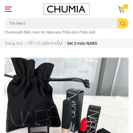
0
Che khuyết điểm, Kem lót, Mascara, Phấn phủ, Phấn mắt...
Trang chủ
/
TẤT CẢ SẢN PHẨM
/
Set 3 món NARS