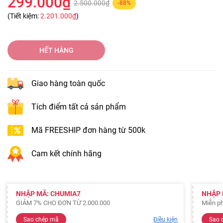
299.000₫
2.500.000₫
-88%
(Tiết kiệm:
2.201.000₫
)
HẾT HÀNG
Giao hàng toàn quốc
Tích điểm tất cả sản phẩm
Mã FREESHIP đơn hàng từ 500k
Cam kết chính hãng
NHẬP MÃ: CHUMIA7
NHẬP 
GIẢM 7% CHO ĐƠN TỪ 2.000.000
Miễn ph
Sao chép mã
Điều kiện
Sao 