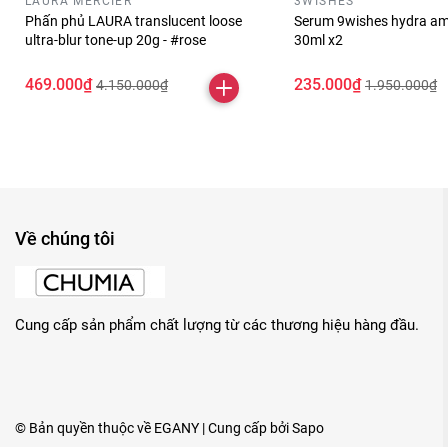
LAURA MERCIER
3WISHES
Phấn phủ LAURA translucent loose
Serum 9wishes hydra am
ultra-blur tone-up 20g - #rose
30ml x2
469.000₫
235.000₫
4.150.000₫
1.950.000₫
Về chúng tôi
Cung cấp sản phẩm chất lượng từ các thương hiệu hàng đầu.
© Bản quyền thuộc về
EGANY
| Cung cấp bởi
Sapo