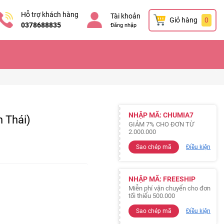
Hỗ trợ khách hàng
Tài khoản
Giỏ hàng
0
0378688835
Đăng nhập
NHẬP MÃ: CHUMIA7
 Thái)
GIẢM 7% CHO ĐƠN TỪ
2.000.000
Sao chép mã
Điều kiện
NHẬP MÃ: FREESHIP
Miễn phí vận chuyển cho đơn
tối thiểu 500.000
Sao chép mã
Điều kiện