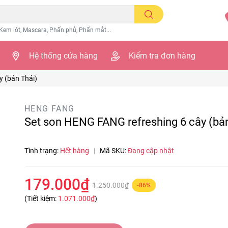
Kem lót, Mascara, Phấn phủ, Phấn mắt...
Hệ thống cửa hàng
Kiểm tra đơn hàng
y (bản Thái)
HENG FANG
Set son HENG FANG refreshing 6 cây (bản
Tình trạng:
Hết hàng
|
Mã SKU:
Đang cập nhật
179.000₫
1.250.000₫
-86%
(Tiết kiệm:
1.071.000₫
)