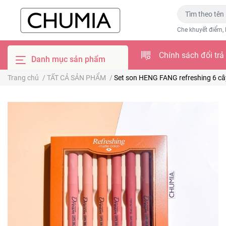
Che khuyết điểm, 
Chính sách đổi trả
Danh mục sản phẩm
Trang chủ
/
TẤT CẢ SẢN PHẨM
/
Set son HENG FANG refreshing 6 câ