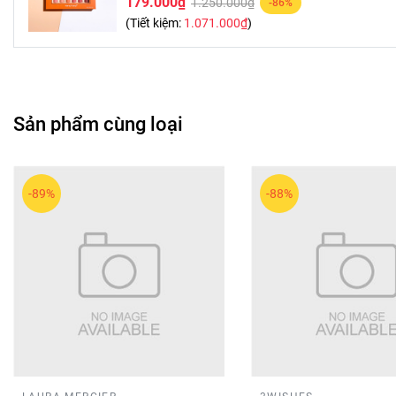
179.000₫
1.250.000₫
-86%
(Tiết kiệm:
1.071.000₫
)
Sản phẩm cùng loại
-89%
-88%