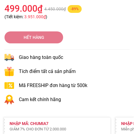
499.000₫
4.450.000₫
-89%
(Tiết kiệm:
3.951.000₫
)
HẾT HÀNG
Giao hàng toàn quốc
Tích điểm tất cả sản phẩm
Mã FREESHIP đơn hàng từ 500k
Cam kết chính hãng
NHẬP MÃ: CHUMIA7
NHẬP 
GIẢM 7% CHO ĐƠN TỪ 2.000.000
Miễn ph