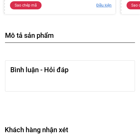
Sao chép mã
Điều kiện
Sao 
Mô tả sản phẩm
Bình luận - Hỏi đáp
Khách hàng nhận xét