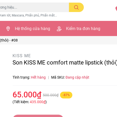
Kem lót, Mascara, Phấn phủ, Phấn mắt...
Hệ thống cửa hàng
Kiểm tra đơn hàng
(thỏi) - #08
KISS ME
Son KISS ME comfort matte lipstick (thỏi)
Tình trạng:
Hết hàng
|
Mã SKU:
Đang cập nhật
65.000₫
500.000₫
-87%
(Tiết kiệm:
435.000₫
)