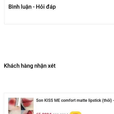
Bình luận - Hỏi đáp
Khách hàng nhận xét
Son KISS ME comfort matte lipstick (thỏi) 