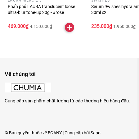
LAURA MERCIER
3WISHES
Phấn phủ LAURA translucent loose
Serum 9wishes hydra am
ultra-blur tone-up 20g - #rose
30ml x2
469.000₫
235.000₫
4.150.000₫
1.950.000₫
Về chúng tôi
Cung cấp sản phẩm chất lượng từ các thương hiệu hàng đầu.
© Bản quyền thuộc về
EGANY
| Cung cấp bởi
Sapo