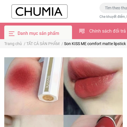
Che khuyết điểm, 
Chính sách đổi trả
Danh mục sản phẩm
Trang chủ
/
TẤT CẢ SẢN PHẨM
/
Son KISS ME comfort matte lipstick 