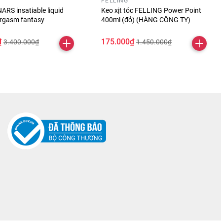
FELLING
ARS insatiable liquid
Keo xịt tóc FELLING Power Point
orgasm fantasy
400ml (đỏ) (HÀNG CÔNG TY)
₫
175.000₫
3.400.000₫
1.450.000₫