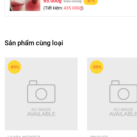
65.000₫
500.000₫
-87%
(Tiết kiệm:
435.000₫
)
Sản phẩm cùng loại
-89%
-88%