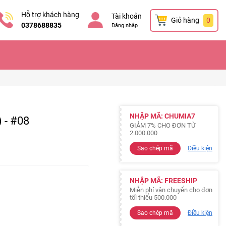
Hỗ trợ khách hàng
Tài khoản
Giỏ hàng
0
0378688835
Đăng nhập
NHẬP MÃ: CHUMIA7
 - #08
GIẢM 7% CHO ĐƠN TỪ
2.000.000
Sao chép mã
Điều kiện
NHẬP MÃ: FREESHIP
Miễn phí vận chuyển cho đơn
tối thiểu 500.000
Sao chép mã
Điều kiện