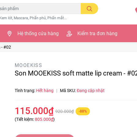
Kem lót, Mascara, Phấn phủ, Phấn mắt...
Hệ thống cửa hàng
Kiểm tra đơn hàng
 - #02
MOOEKISS
Son MOOEKISS soft matte lip cream - #0
Tình trạng:
Hết hàng
|
Mã SKU:
Đang cập nhật
115.000₫
920.000₫
-88%
(Tiết kiệm:
805.000₫
)