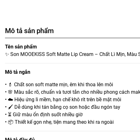
Mô tả sản phẩm
Tên sản phẩm
✨ Son MOOEKISS Soft Matte Lip Cream – Chất Lì Mịn, Màu 
Mô tả ngắn
• 💄 Chất son soft matte mịn, êm khi thoa lên môi
• 🌸 Màu sắc rõ, chuẩn và tươi tắn cho nhiều phong cách ma
• ☁️ Hiệu ứng lì mềm, hạn chế khô rít trên bề mặt môi
• 🖌️ Dễ dùng khi tán bằng cọ son hoặc đầu ngón tay
• ⏳ Giữ màu ổn định suốt nhiều giờ
• 📦 Thiết kế gọn nhẹ, tiện mang theo khi ra ngoài
Mô tả đầy đủ