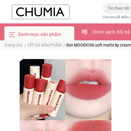
Che khuyết điểm, 
Chính sách đổi trả
Danh mục sản phẩm
Trang chủ
/
TẤT CẢ SẢN PHẨM
/
Son MOOEKISS soft matte lip cream