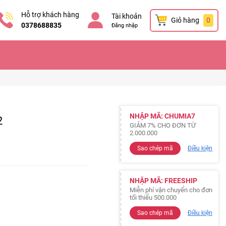
Hỗ trợ khách hàng
Tài khoản
Giỏ hàng
0
0378688835
Đăng nhập
NHẬP MÃ: CHUMIA7
2
GIẢM 7% CHO ĐƠN TỪ
2.000.000
Sao chép mã
Điều kiện
NHẬP MÃ: FREESHIP
Miễn phí vận chuyển cho đơn
tối thiểu 500.000
Sao chép mã
Điều kiện