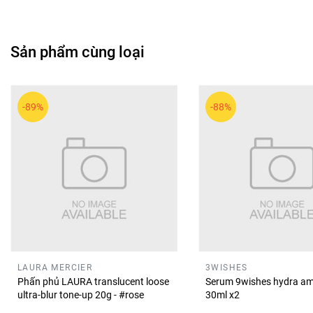
🧴
Thông tin thương hiệu
MOOEKISS là thương hiệu son môi chú trọng trải nghiệm kh
MOOEKISS được thiết kế để vừa đáp ứng nhu cầu makeup hằ
Sản phẩm cùng loại
💖
Lời tổng kết ngắn
Son
MOOEKISS Soft Matte Lip Cream
là lựa chọn phù hợp để
giúp bạn tự tin thể hiện phong cách makeup mỗi ngày.
-89%
-88%
LAURA MERCIER
3WISHES
Phấn phủ LAURA translucent loose
Serum 9wishes hydra am
ultra-blur tone-up 20g - #rose
30ml x2