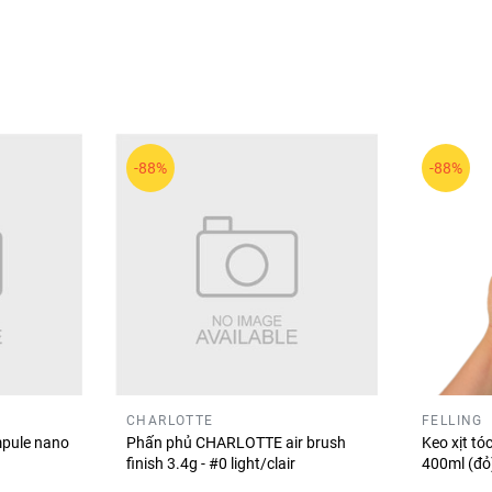
i sử dụng với các sắc màu đa dạng và kết cấu mềm mịn. Sản p
ng ngày vừa phù hợp cho những dịp cần diện mạo chỉn chu hơ
 tạo đôi môi mềm mịn, sắc màu rõ rệt và giữ gọn gàng trong nh
-88%
-88%
CHARLOTTE
FELLING
pule nano
Phấn phủ CHARLOTTE air brush
Keo xịt t
finish 3.4g - #0 light/clair
400ml (đ