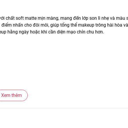
ới chất soft matte mịn màng, mang đến lớp son lì nhẹ và màu 
 điểm nhấn cho đôi môi, giúp tổng thể makeup trông hài hòa v
eup hằng ngày hoặc khi cần diện mạo chỉn chu hơn.
Xem thêm
.
hiện layout makeup.
chu.