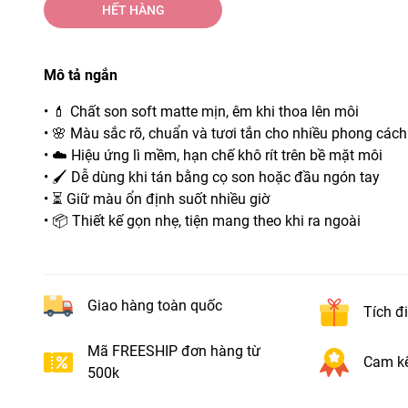
HẾT HÀNG
Mô tả ngắn
• 💄 Chất son soft matte mịn, êm khi thoa lên môi
• 🌸 Màu sắc rõ, chuẩn và tươi tắn cho nhiều phong cá
• ☁️ Hiệu ứng lì mềm, hạn chế khô rít trên bề mặt môi
• 🖌️ Dễ dùng khi tán bằng cọ son hoặc đầu ngón tay
• ⏳ Giữ màu ổn định suốt nhiều giờ
• 📦 Thiết kế gọn nhẹ, tiện mang theo khi ra ngoài
Giao hàng toàn quốc
Tích đ
Mã FREESHIP đơn hàng từ
Cam kế
500k