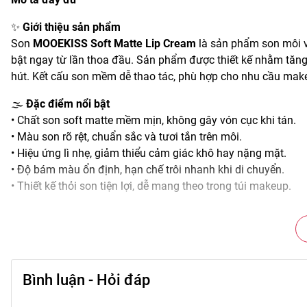
✨
Giới thiệu sản phẩm
Son
MOOEKISS Soft Matte Lip Cream
là sản phẩm son môi v
bật ngay từ lần thoa đầu. Sản phẩm được thiết kế nhằm tăng
hút. Kết cấu son mềm dễ thao tác, phù hợp cho nhu cầu mak
🌫️
Đặc điểm nổi bật
• Chất son soft matte mềm mịn, không gây vón cục khi tán.
• Màu son rõ rệt, chuẩn sắc và tươi tắn trên môi.
• Hiệu ứng lì nhẹ, giảm thiểu cảm giác khô hay nặng mặt.
• Độ bám màu ổn định, hạn chế trôi nhanh khi di chuyển.
• Thiết kế thỏi son tiện lợi, dễ mang theo trong túi makeup.
🎨
Công dụng chính
• Tạo sắc môi rõ rệt, tăng sức hút cho đôi môi.
• Giúp đôi môi trông gọn gàng và mềm mượt trong suốt ngày
• Duy trì lớp màu ổn định, hạn chế phai hay nhạt màu.
Bình luận - Hỏi đáp
• Phối hợp linh hoạt với các bước trang điểm khác để hoàn t
• Phù hợp dùng trong hằng ngày hoặc khi cần makeup chỉnh 