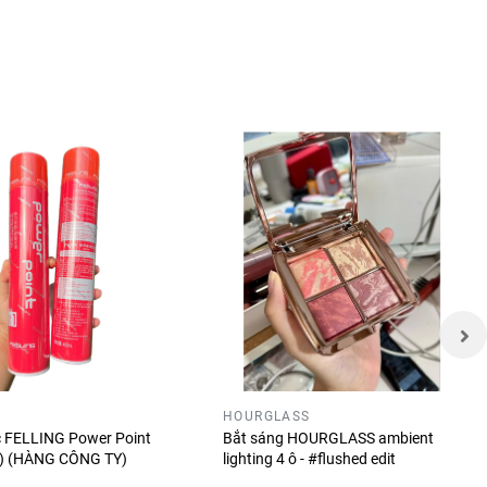
hẩm của
n.
iều giờ,
HOURGLASS
óc FELLING Power Point
Bắt sáng HOURGLASS ambient
ỏ) (HÀNG CÔNG TY)
lighting 4 ô - #flushed edit