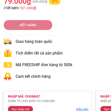
79.000₫
600.000₫
-87%
(Tiết kiệm:
521.000₫
)
HẾT HÀNG
Giao hàng toàn quốc
Tích điểm tất cả sản phẩm
Mã FREESHIP đơn hàng từ 500k
Cam kết chính hãng
NHẬP MÃ: CHUMIA7
NHẬP 
GIẢM 7% CHO ĐƠN TỪ 2.000.000
Miễn ph
Sao chép mã
Điều kiện
Sao 