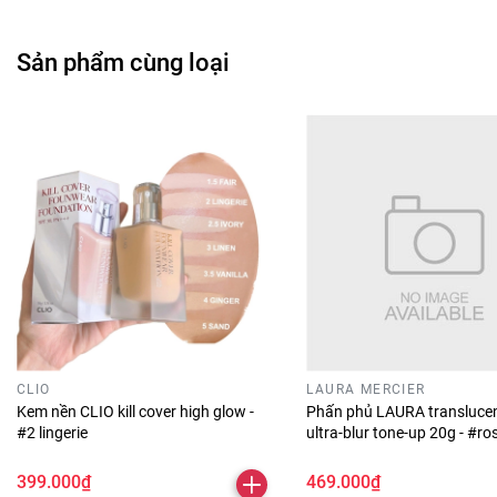
Sản phẩm cùng loại
CLIO
LAURA MERCIER
Kem nền CLIO kill cover high glow -
Phấn phủ LAURA translucen
#2 lingerie
ultra-blur tone-up 20g - #ro
399.000₫
469.000₫