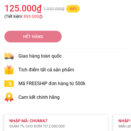
125.000₫
1.020.000₫
-88%
(Tiết kiệm:
895.000₫
)
HẾT HÀNG
Giao hàng toàn quốc
Tích điểm tất cả sản phẩm
Mã FREESHIP đơn hàng từ 500k
Cam kết chính hãng
NHẬP MÃ: CHUMIA7
NHẬP 
GIẢM 7% CHO ĐƠN TỪ 2.000.000
Miễn ph