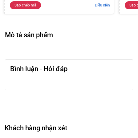
Sao chép mã
Điều kiện
Sao 
Mô tả sản phẩm
Bình luận - Hỏi đáp
Khách hàng nhận xét