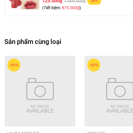
125.000₫
1.000.000₫
-88%
(Tiết kiệm:
875.000₫
)
Sản phẩm cùng loại
-89%
-88%