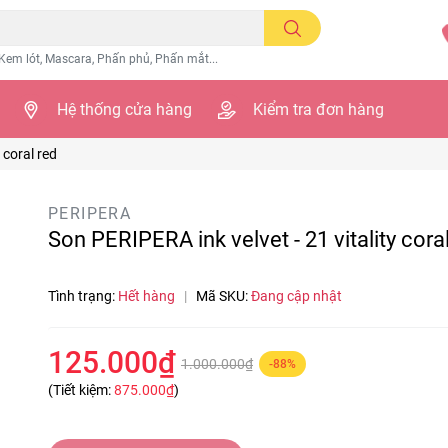
Kem lót, Mascara, Phấn phủ, Phấn mắt...
Hệ thống cửa hàng
Kiểm tra đơn hàng
 coral red
PERIPERA
Son PERIPERA ink velvet - 21 vitality cora
Tình trạng:
Hết hàng
|
Mã SKU:
Đang cập nhật
125.000₫
1.000.000₫
-88%
(Tiết kiệm:
875.000₫
)