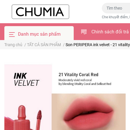
Che khuyết điểm, 
Chính sách đổi trả
Danh mục sản phẩm
Trang chủ
/
TẤT CẢ SẢN PHẨM
/
Son PERIPERA ink velvet - 21 vitality