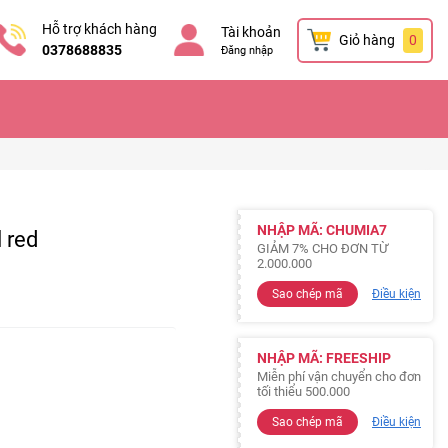
Hỗ trợ khách hàng
Tài khoản
Giỏ hàng
0
0378688835
Đăng nhập
NHẬP MÃ: CHUMIA7
l red
GIẢM 7% CHO ĐƠN TỪ
2.000.000
Sao chép mã
Điều kiện
NHẬP MÃ: FREESHIP
Miễn phí vận chuyển cho đơn
tối thiểu 500.000
Sao chép mã
Điều kiện