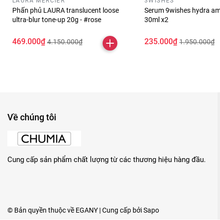
LAURA MERCIER
3WISHES
Phấn phủ LAURA translucent loose
Serum 9wishes hydra am
ultra-blur tone-up 20g - #rose
30ml x2
469.000₫
235.000₫
4.150.000₫
1.950.000₫
Về chúng tôi
Cung cấp sản phẩm chất lượng từ các thương hiệu hàng đầu.
© Bản quyền thuộc về
EGANY
| Cung cấp bởi
Sapo