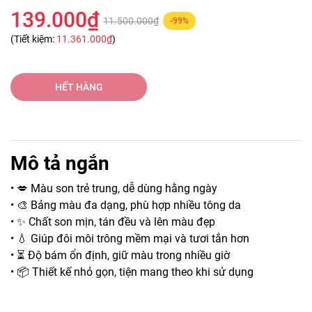
139.000₫
11.500.000₫
-99%
(Tiết kiệm:
11.361.000₫
)
HẾT HÀNG
Mô tả ngắn
• 💋 Màu son trẻ trung, dễ dùng hằng ngày
• 🎨 Bảng màu đa dạng, phù hợp nhiều tông da
• ✨ Chất son mịn, tán đều và lên màu đẹp
• 💧 Giúp đôi môi trông mềm mại và tươi tắn hơn
• ⏳ Độ bám ổn định, giữ màu trong nhiều giờ
• 📦 Thiết kế nhỏ gọn, tiện mang theo khi sử dụng