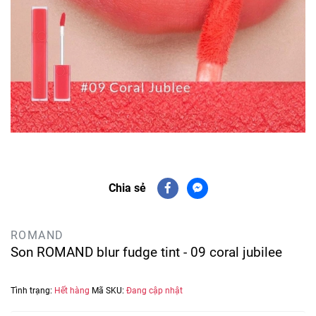
Chia sẻ
ROMAND
Son ROMAND blur fudge tint - 09 coral jubilee
Tình trạng:
Hết hàng
Mã SKU:
Đang cập nhật