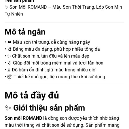
Tên sản phẩm
✨ Son Môi ROMAND – Màu Son Thời Trang, Lớp Son Mịn
Tự Nhiên
Mô tả ngắn
• 💋 Màu son trẻ trung, dễ dùng hằng ngày
• 🎨 Bảng màu đa dạng, phù hợp nhiều tông da
• ✨ Chất son mịn, tán đều và lên màu đẹp
• 💧 Giúp đôi môi trông mềm mại và tươi tắn hơn
• ⏳ Độ bám ổn định, giữ màu trong nhiều giờ
• 📦 Thiết kế nhỏ gọn, tiện mang theo khi sử dụng
Mô tả đầy đủ
✨
Giới thiệu sản phẩm
Son môi ROMAND
là dòng son được yêu thích nhờ bảng
màu thời trang và chất son dễ sử dụng. Sản phẩm mang