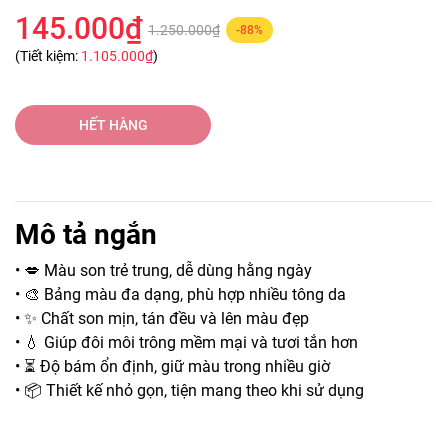
145.000₫
1.250.000₫
-88%
(Tiết kiệm:
1.105.000₫
)
HẾT HÀNG
Mô tả ngắn
• 💋 Màu son trẻ trung, dễ dùng hằng ngày
• 🎨 Bảng màu đa dạng, phù hợp nhiều tông da
• ✨ Chất son mịn, tán đều và lên màu đẹp
• 💧 Giúp đôi môi trông mềm mại và tươi tắn hơn
• ⏳ Độ bám ổn định, giữ màu trong nhiều giờ
• 📦 Thiết kế nhỏ gọn, tiện mang theo khi sử dụng