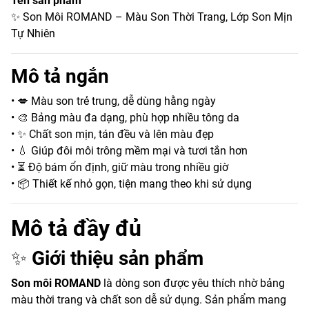
Tên sản phẩm
✨ Son Môi ROMAND – Màu Son Thời Trang, Lớp Son Mịn
Tự Nhiên
Mô tả ngắn
• 💋 Màu son trẻ trung, dễ dùng hằng ngày
• 🎨 Bảng màu đa dạng, phù hợp nhiều tông da
• ✨ Chất son mịn, tán đều và lên màu đẹp
• 💧 Giúp đôi môi trông mềm mại và tươi tắn hơn
• ⏳ Độ bám ổn định, giữ màu trong nhiều giờ
• 📦 Thiết kế nhỏ gọn, tiện mang theo khi sử dụng
Mô tả đầy đủ
✨
Giới thiệu sản phẩm
Son môi ROMAND
là dòng son được yêu thích nhờ bảng
màu thời trang và chất son dễ sử dụng. Sản phẩm mang