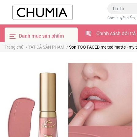
Che khuyết điểm, 
Chính sách đổi trả
Danh mục sản phẩm
Trang chủ
/
TẤT CẢ SẢN PHẨM
/
Son TOO FACED melted matte - my 