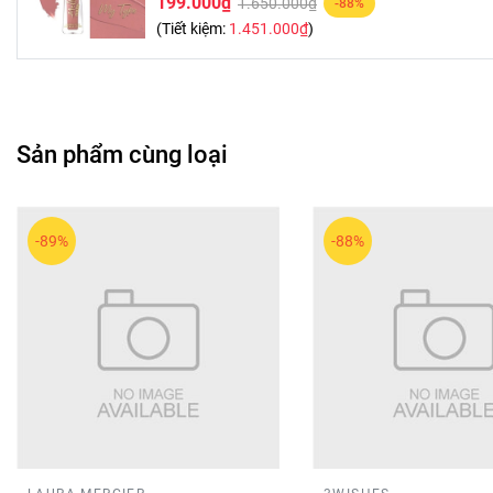
199.000₫
1.650.000₫
-88%
(Tiết kiệm:
1.451.000₫
)
Sản phẩm cùng loại
-89%
-88%