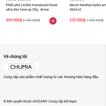
LAURA MERCIER
3WISHES
Phấn phủ LAURA translucent loose
Serum 9wishes hydra am
ultra-blur tone-up 20g - #rose
30ml x2
469.000₫
235.000₫
4.150.000₫
1.950.000₫
Về chúng tôi
Cung cấp sản phẩm chất lượng từ các thương hiệu hàng đầu.
© Bản quyền thuộc về
EGANY
| Cung cấp bởi
Sapo