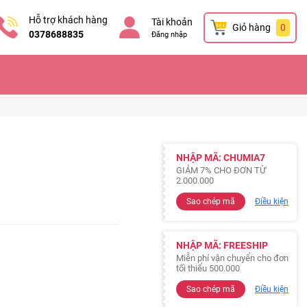
Hỗ trợ khách hàng
Tài khoản
Giỏ hàng
0
0378688835
Đăng nhập
NHẬP MÃ: CHUMIA7
GIẢM 7% CHO ĐƠN TỪ
2.000.000
Sao chép mã
Điều kiện
NHẬP MÃ: FREESHIP
Miễn phí vận chuyển cho đơn
tối thiểu 500.000
Sao chép mã
Điều kiện