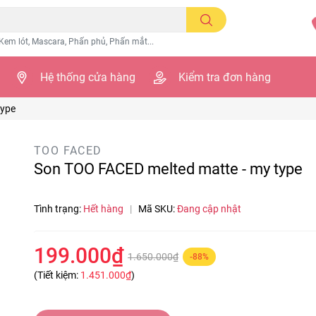
Kem lót, Mascara, Phấn phủ, Phấn mắt...
Hệ thống cửa hàng
Kiểm tra đơn hàng
type
TOO FACED
Son TOO FACED melted matte - my type
Tình trạng:
Hết hàng
|
Mã SKU:
Đang cập nhật
199.000₫
1.650.000₫
-88%
(Tiết kiệm:
1.451.000₫
)