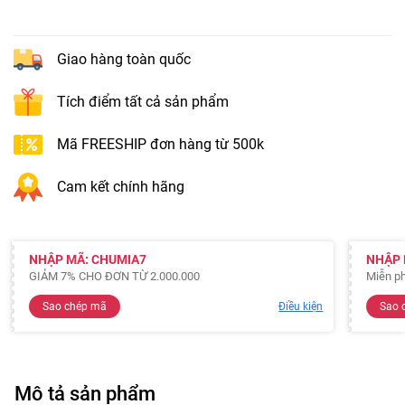
Giao hàng toàn quốc
Tích điểm tất cả sản phẩm
Mã FREESHIP đơn hàng từ 500k
Cam kết chính hãng
NHẬP MÃ: CHUMIA7
NHẬP 
GIẢM 7% CHO ĐƠN TỪ 2.000.000
Miễn ph
Sao chép mã
Điều kiện
Sao 
Mô tả sản phẩm