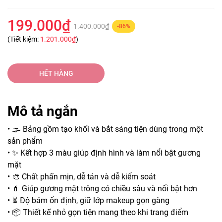
199.000₫
1.400.000₫
-86%
(Tiết kiệm:
1.201.000₫
)
HẾT HÀNG
Mô tả ngắn
• 🌫️ Bảng gồm tạo khối và bắt sáng tiện dùng trong một
sản phẩm
• ✨ Kết hợp 3 màu giúp định hình và làm nổi bật gương
mặt
• 🎨 Chất phấn mịn, dễ tán và dễ kiểm soát
• 💄 Giúp gương mặt trông có chiều sâu và nổi bật hơn
• ⏳ Độ bám ổn định, giữ lớp makeup gọn gàng
• 📦 Thiết kế nhỏ gọn tiện mang theo khi trang điểm