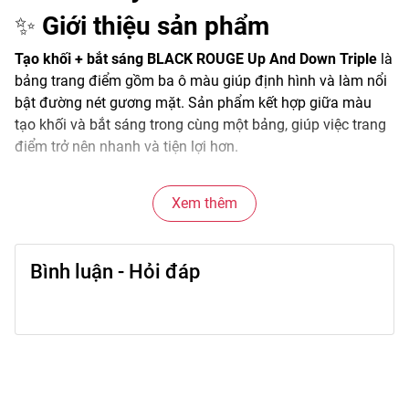
✨
Giới thiệu sản phẩm
Tạo khối + bắt sáng BLACK ROUGE Up And Down Triple
là
bảng trang điểm gồm ba ô màu giúp định hình và làm nổi
bật đường nét gương mặt. Sản phẩm kết hợp giữa màu
tạo khối và bắt sáng trong cùng một bảng, giúp việc trang
điểm trở nên nhanh và tiện lợi hơn.
Chất phấn mịn giúp tán đều trên da, hỗ trợ tạo hiệu ứng
Xem thêm
gương mặt có chiều sâu nhưng vẫn giữ vẻ tự nhiên trong
tổng thể lớp makeup.
Bình luận - Hỏi đáp
🌟
Đặc điểm nổi bật
• Bảng 3 màu kết hợp tạo khối và bắt sáng.
• Chất phấn mịn giúp tán đều trên da.
• Màu sắc dễ sử dụng và dễ phối hợp.
• Hỗ trợ tạo hiệu ứng gương mặt có chiều sâu.
• Thiết kế nhỏ gọn tiện mang theo.