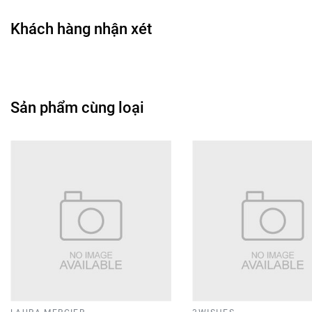
Khách hàng nhận xét
🎨
Công dụng chính
• Tạo khối vùng gò má, sống mũi và xương hàm.
• Bắt sáng các điểm cao trên gương mặt.
• Giúp gương mặt trông thon gọn và nổi bật hơn.
Sản phẩm cùng loại
• Hỗ trợ hoàn thiện layout makeup.
• Phù hợp sử dụng trong nhiều phong cách trang điểm.
🖌️
Hướng dẫn sử dụng
• Dùng cọ tạo khối lấy màu contour.
• Tán nhẹ ở vùng gò má, xương hàm hoặc hai bên sống
mũi.
• Dùng cọ nhỏ lấy màu highlight.
• Phủ nhẹ lên sống mũi, gò má hoặc nhân trung.
• Tán đều để lớp makeup trông tự nhiên hơn.