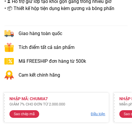
• ⏳ Hỗ trợ giữ lớp tạo khối gọn gàng trong nhiều giờ
• 📦 Thiết kế hộp tiện dụng kèm gương và bông phấn
Giao hàng toàn quốc
Tích điểm tất cả sản phẩm
Mã FREESHIP đơn hàng từ 500k
Cam kết chính hãng
NHẬP MÃ: CHUMIA7
NHẬP 
GIẢM 7% CHO ĐƠN TỪ 2.000.000
Miễn ph
Sao chép mã
Điều kiện
Sao 