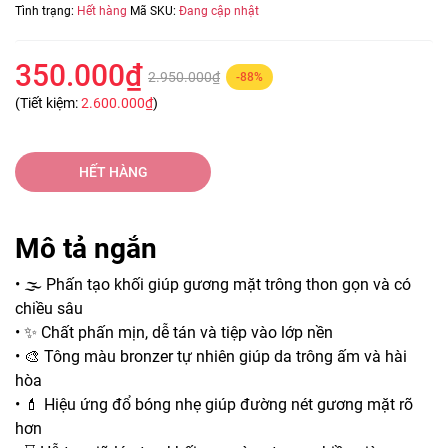
Tình trạng:
Hết hàng
Mã SKU:
Đang cập nhật
350.000₫
2.950.000₫
-88%
(Tiết kiệm:
2.600.000₫
)
HẾT HÀNG
Mô tả ngắn
• 🌫️ Phấn tạo khối giúp gương mặt trông thon gọn và có
chiều sâu
• ✨ Chất phấn mịn, dễ tán và tiệp vào lớp nền
• 🎨 Tông màu bronzer tự nhiên giúp da trông ấm và hài
hòa
• 💄 Hiệu ứng đổ bóng nhẹ giúp đường nét gương mặt rõ
hơn