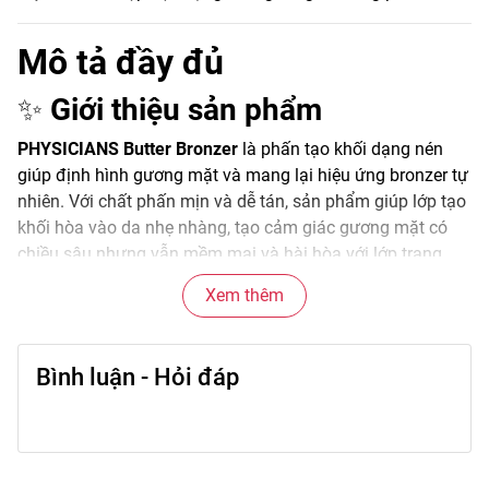
Mô tả đầy đủ
✨
Giới thiệu sản phẩm
PHYSICIANS Butter Bronzer
là phấn tạo khối dạng nén
giúp định hình gương mặt và mang lại hiệu ứng bronzer tự
nhiên. Với chất phấn mịn và dễ tán, sản phẩm giúp lớp tạo
khối hòa vào da nhẹ nhàng, tạo cảm giác gương mặt có
chiều sâu nhưng vẫn mềm mại và hài hòa với lớp trang
điểm.
Xem thêm
Sản phẩm thường được sử dụng để tạo hiệu ứng da ấm,
khỏe và giúp gương mặt trông thon gọn hơn khi makeup.
Bình luận - Hỏi đáp
🌟
Đặc điểm nổi bật
• Chất phấn mịn giúp tán đều trên da.
• Tông màu bronzer tự nhiên, dễ tiệp da.