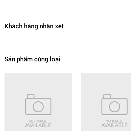
• Hiệu ứng đổ bóng nhẹ tạo chiều sâu cho gương mặt.
• Dễ kiểm soát lượng phấn khi sử dụng.
• Thiết kế hộp tiện dụng kèm gương và bông phấn.
Khách hàng nhận xét
🎨
Công dụng chính
• Tạo khối vùng gò má, xương hàm và thái dương.
• Giúp gương mặt trông thon gọn hơn khi trang điểm.
Sản phẩm cùng loại
• Tạo hiệu ứng da ấm và khỏe hơn.
• Giúp các đường nét gương mặt rõ ràng hơn.
• Phù hợp cho trang điểm hằng ngày.
🖌️
Hướng dẫn sử dụng
• Dùng cọ tạo khối lấy lượng phấn vừa đủ.
• Tán nhẹ ở vùng gò má, thái dương hoặc xương hàm.
• Có thể tán nhẹ ở hai bên sống mũi để tạo khối.
• Tán đều viền ngoài để lớp tạo khối trông tự nhiên hơn.