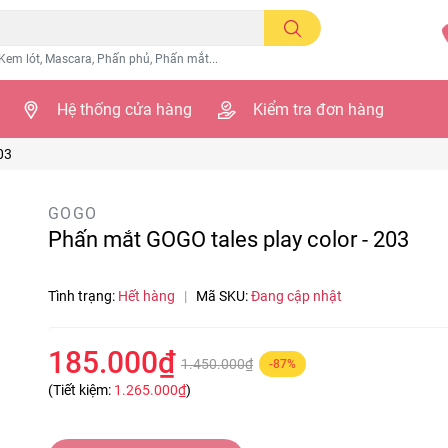
Kem lót, Mascara, Phấn phủ, Phấn mắt...
Hệ thống cửa hàng
Kiểm tra đơn hàng
03
GOGO
Phấn mắt GOGO tales play color - 203
Tình trạng:
Hết hàng
|
Mã SKU:
Đang cập nhật
185.000₫
1.450.000₫
-87%
(Tiết kiệm:
1.265.000₫
)