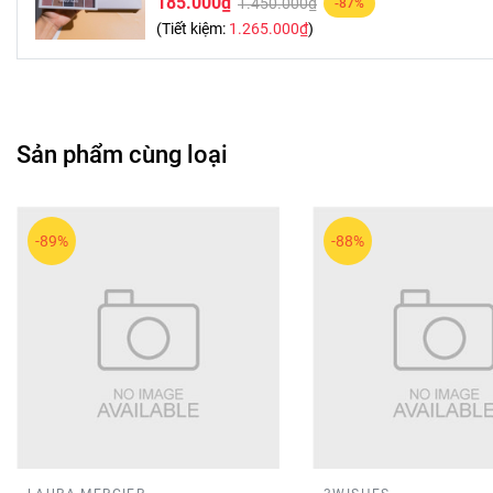
185.000₫
1.450.000₫
-87%
(Tiết kiệm:
1.265.000₫
)
Sản phẩm cùng loại
-89%
-88%