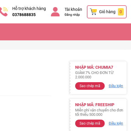
Hỗ trợ khách hàng
Tài khoản
Giỏ hàng
0
0378688835
Đăng nhập
NHẬP MÃ: CHUMIA7
GIẢM 7% CHO ĐƠN TỪ
2.000.000
Sao chép mã
Điều kiện
NHẬP MÃ: FREESHIP
Miễn phí vận chuyển cho đơn
tối thiểu 500.000
Sao chép mã
Điều kiện