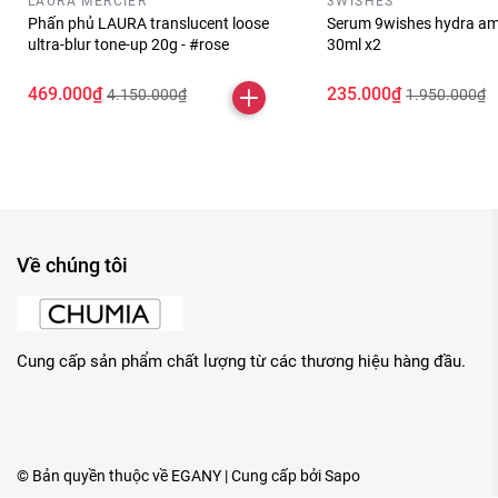
LAURA MERCIER
3WISHES
Phấn phủ LAURA translucent loose
Serum 9wishes hydra am
ultra-blur tone-up 20g - #rose
30ml x2
469.000₫
235.000₫
4.150.000₫
1.950.000₫
Về chúng tôi
Cung cấp sản phẩm chất lượng từ các thương hiệu hàng đầu.
© Bản quyền thuộc về
EGANY
| Cung cấp bởi
Sapo